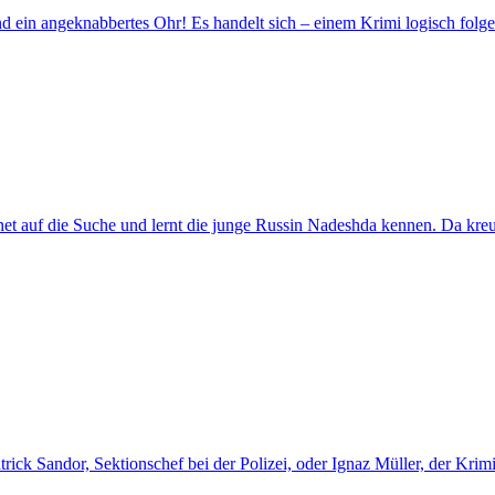
d ein angeknabbertes Ohr! Es handelt sich – einem Krimi logisch folge
net auf die Suche und lernt die junge Russin Nadeshda kennen. Da kreuzt
ck Sandor, Sektionschef bei der Polizei, oder Ignaz Müller, der Krimin