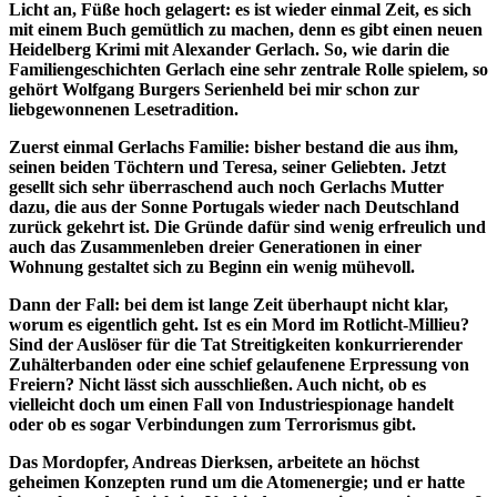
Licht an, Füße hoch gelagert: es ist wieder einmal Zeit, es sich
mit einem Buch gemütlich zu machen, denn es gibt einen neuen
Heidelberg Krimi mit Alexander Gerlach. So, wie darin die
Familiengeschichten Gerlach eine sehr zentrale Rolle spielem, so
gehört Wolfgang Burgers Serienheld bei mir schon zur
liebgewonnenen Lesetradition.
Zuerst einmal Gerlachs Familie: bisher bestand die aus ihm,
seinen beiden Töchtern und Teresa, seiner Geliebten. Jetzt
gesellt sich sehr überraschend auch noch Gerlachs Mutter
dazu, die aus der Sonne Portugals wieder nach Deutschland
zurück gekehrt ist. Die Gründe dafür sind wenig erfreulich und
auch das Zusammenleben dreier Generationen in einer
Wohnung gestaltet sich zu Beginn ein wenig mühevoll.
Dann der Fall: bei dem ist lange Zeit überhaupt nicht klar,
worum es eigentlich geht. Ist es ein Mord im Rotlicht-Millieu?
Sind der Auslöser für die Tat Streitigkeiten konkurrierender
Zuhälterbanden oder eine schief gelaufenene Erpressung von
Freiern? Nicht lässt sich ausschließen. Auch nicht, ob es
vielleicht doch um einen Fall von Industriespionage handelt
oder ob es sogar Verbindungen zum Terrorismus gibt.
Das Mordopfer, Andreas Dierksen, arbeitete an höchst
geheimen Konzepten rund um die Atomenergie; und er hatte