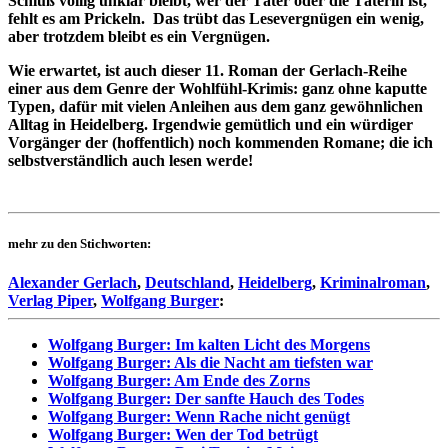
Schluß völlig unklar bleibt, wer der Täter oder die Täterin ist,
fehlt es am Prickeln. Das trübt das Lesevergnügen ein wenig,
aber trotzdem bleibt es ein Vergnügen.
Wie erwartet, ist auch dieser 11. Roman der Gerlach-Reihe
einer aus dem Genre der Wohlfühl-Krimis: ganz ohne kaputte
Typen, dafür mit vielen Anleihen aus dem ganz gewöhnlichen
Alltag in Heidelberg. Irgendwie gemütlich und ein würdiger
Vorgänger der (hoffentlich) noch kommenden Romane; die ich
selbstverständlich auch lesen werde!
mehr zu den Stichworten:
Alexander Gerlach
,
Deutschland
,
Heidelberg
,
Kriminalroman
,
Verlag Piper
,
Wolfgang Burger
:
Wolfgang Burger: Im kalten Licht des Morgens
Wolfgang Burger: Als die Nacht am tiefsten war
Wolfgang Burger: Am Ende des Zorns
Wolfgang Burger: Der sanfte Hauch des Todes
Wolfgang Burger: Wenn Rache nicht genügt
Wolfgang Burger: Wen der Tod betrügt