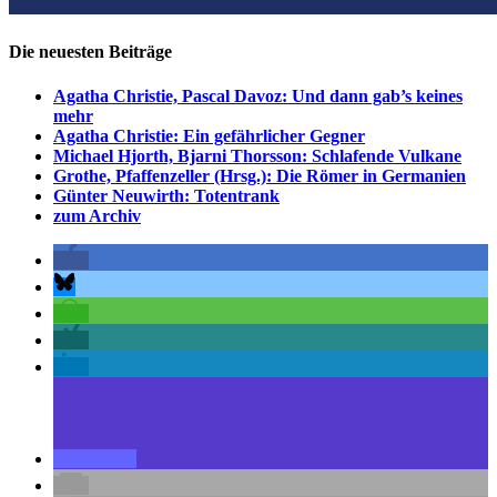
Die neuesten Beiträge
Agatha Christie, Pascal Davoz: Und dann gab’s keines
mehr
Agatha Christie: Ein gefährlicher Gegner
Michael Hjorth, Bjarni Thorsson: Schlafende Vulkane
Grothe, Pfaffenzeller (Hrsg.): Die Römer in Germanien
Günter Neuwirth: Totentrank
zum Archiv