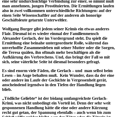
eine sehr undurchsichtige Verbindung zur einer, so nimmt muß
man annehmen, jungen Prostituierten. Die Ermittlungen laufen
also in zwei vollkommen unterschiedliche Richtungen: auf der
einen Seite Wissenschaftler auf der anderen als honorige
Geschäftsleute getarnte Unterweltler.
Wolfgang Burger gibt jedem seiner Krimis ein etwas anderes
Flair. Diesmal ist es wieder einmal der Familienmensch
Alexander Gerlach, der im Vordergrund steht. Da spielt die
Ermittlung eine beinahe untergeordnete Rolle, während das
unverhoffte Zusammenleben mit seiner Mutter oder die Sorgen,
die Teresa quälen, ihn oftmals mehr beschäftigen als die
Aufklärung des Verbrechens. Und, das bringt der Fall so mit
sich, seine väterliche Seite ist diesmal besonders gefragt.
Es sind enorm viele Fäden, die Gerlach – und man selbst beim
Lesen – im Auge behalten muß. Kein Wunder, dass da der eine
oder andere im Laufe der Gschichte in Vergessenheit gerät,
anscheindend irgendwo in den Tiefen der Handlung liegen
blieb.
„Tödliche Geliebte“ ist der bislang umfangreichste Gerlach-
Krimi, was nicht unbedingt ein Vorteil ist. Denn der sehr weit
gesponnenen Handlung hätte die eine oder andere Kürzung
recht gut getan, der Spannung ebenfalls – auch wenn bis zum