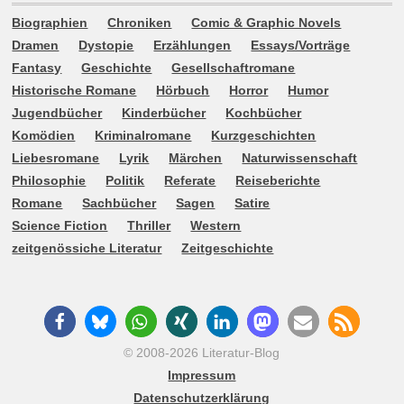
Biographien
Chroniken
Comic & Graphic Novels
Dramen
Dystopie
Erzählungen
Essays/Vorträge
Fantasy
Geschichte
Gesellschaftromane
Historische Romane
Hörbuch
Horror
Humor
Jugendbücher
Kinderbücher
Kochbücher
Komödien
Kriminalromane
Kurzgeschichten
Liebesromane
Lyrik
Märchen
Naturwissenschaft
Philosophie
Politik
Referate
Reiseberichte
Romane
Sachbücher
Sagen
Satire
Science Fiction
Thriller
Western
zeitgenössiche Literatur
Zeitgeschichte
© 2008-2026 Literatur-Blog
Impressum
Datenschutzerklärung