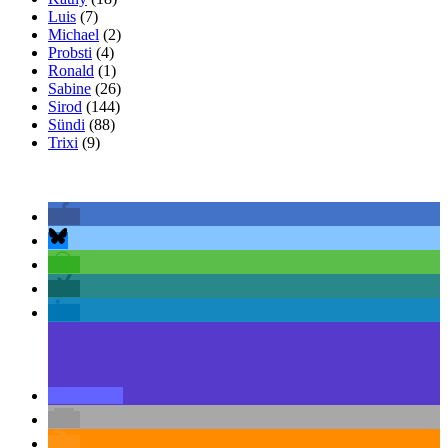
Luis
(7)
Michael
(2)
Probsti
(4)
Ronald
(1)
Sabine
(26)
Sirod
(144)
Sündi
(88)
Trixi
(9)