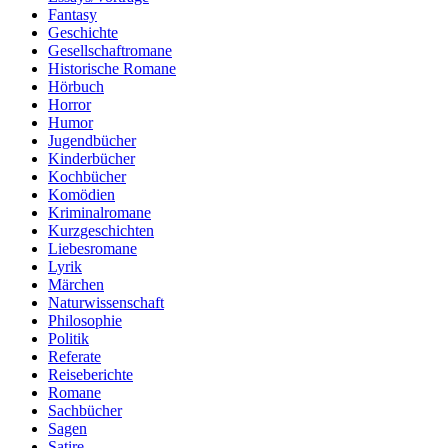
Fantasy
Geschichte
Gesellschaftromane
Historische Romane
Hörbuch
Horror
Humor
Jugendbücher
Kinderbücher
Kochbücher
Komödien
Kriminalromane
Kurzgeschichten
Liebesromane
Lyrik
Märchen
Naturwissenschaft
Philosophie
Politik
Referate
Reiseberichte
Romane
Sachbücher
Sagen
Satire