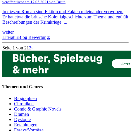
veröffentlicht am 17.05.2021 von Britta
In diesem Roman sind Fiktion und Fakten miteinander verwoben.
Er hat etwa die britische Kolonialgeschichte zum Thema und enthält
Beschreibungen der Krimkriege. ...
weiter
LiteraturBlog Bewertung:
Seite 1 von 2
1
2
›
Themen und Genres
Biographien
Chroniken
Comic & Graphic Novels
Dramen
Dystopie
Erzählungen
Essays/Vorträge