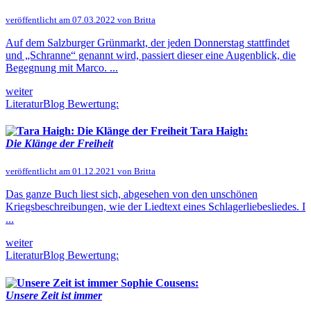
veröffentlicht am 07.03.2022 von Britta
Auf dem Salzburger Grünmarkt, der jeden Donnerstag stattfindet
und „Schranne“ genannt wird, passiert dieser eine Augenblick, die
Begegnung mit Marco. ...
weiter
LiteraturBlog Bewertung:
Tara Haigh:
Die Klänge der Freiheit
veröffentlicht am 01.12.2021 von Britta
Das ganze Buch liest sich, abgesehen von den unschönen
Kriegsbeschreibungen, wie der Liedtext eines Schlagerliebesliedes. I
...
weiter
LiteraturBlog Bewertung:
Sophie Cousens:
Unsere Zeit ist immer