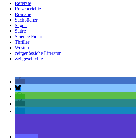
Referate
Reiseberichte
Romane
Sachbücher
Sagen
Satire
Science Fiction
Thriller
Western
zeitgenössiche Literatur
Zeitgeschichte