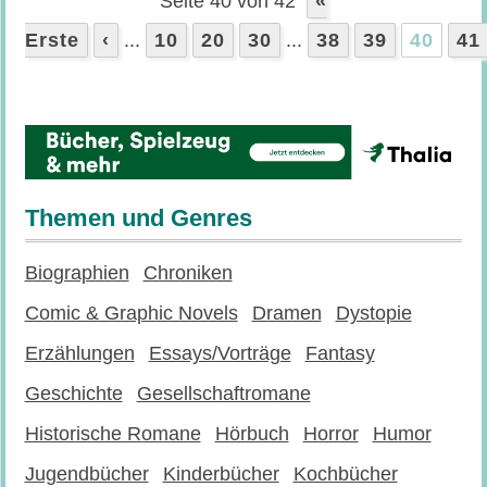
Seite 40 von 42
«
Erste
‹
...
10
20
30
...
38
39
40
41
Themen und Genres
Biographien
Chroniken
Comic & Graphic Novels
Dramen
Dystopie
Erzählungen
Essays/Vorträge
Fantasy
Geschichte
Gesellschaftromane
Historische Romane
Hörbuch
Horror
Humor
Jugendbücher
Kinderbücher
Kochbücher