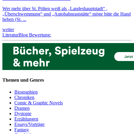
Wer mehr über St. Pölten weiß als „Landeshauptstadt“ ,
„Überschwemmung“ und „Autobahnraststätte“ möge bitte die Hand
heben (St. ...
weiter
LiteraturBlog Bewertung:
Themen und Genres
Biographien
Chroniken
Comic & Graphic Novels
Dramen
Dystopie
Erzählungen
Essays/Vorträge
Fantasy