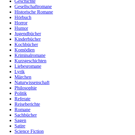
Geschichte
Gesellschaftromane
Historische Romane
Hörbuch
Horror
Humor
Jugendbücher
Kinderbücher
Kochbücher
Komödien
Kriminalromane
Kurzgeschichten
Liebesromane
Lyrik
Märchen
Naturwissenschaft
Philosophie
Politik
Referate
Reiseberichte
Romane
Sachbücher
Sagen
Satire
Science Fiction