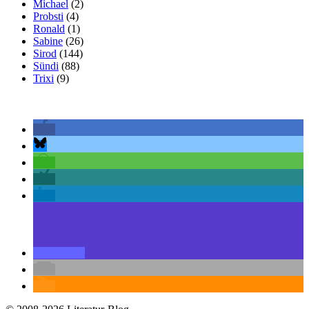
Michael
(2)
Probsti
(4)
Ronald
(1)
Sabine
(26)
Sirod
(144)
Sündi
(88)
Trixi
(9)