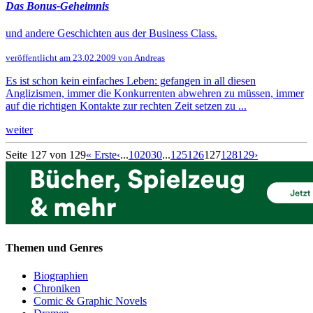
Das Bonus-Geheimnis
und andere Geschichten aus der Business Class.
veröffentlicht am 23.02.2009 von Andreas
Es ist schon kein einfaches Leben: gefangen in all diesen
Anglizismen, immer die Konkurrenten abwehren zu müssen, immer
auf die richtigen Kontakte zur rechten Zeit setzen zu ...
weiter
Seite 127 von 129
« Erste
‹
...
10
20
30
...
125
126
127
128
129
›
Themen und Genres
Biographien
Chroniken
Comic & Graphic Novels