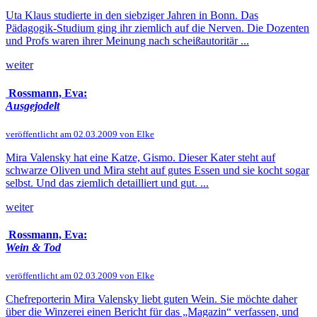
Uta Klaus studierte in den siebziger Jahren in Bonn. Das
Pädagogik-Studium ging ihr ziemlich auf die Nerven. Die Dozenten
und Profs waren ihrer Meinung nach scheißautoritär ...
weiter
Rossmann, Eva:
Ausgejodelt
veröffentlicht am 02.03.2009 von Elke
Mira Valensky hat eine Katze, Gismo. Dieser Kater steht auf
schwarze Oliven und Mira steht auf gutes Essen und sie kocht sogar
selbst. Und das ziemlich detailliert und gut. ...
weiter
Rossmann, Eva:
Wein & Tod
veröffentlicht am 02.03.2009 von Elke
Chefreporterin Mira Valensky liebt guten Wein. Sie möchte daher
über die Winzerei einen Bericht für das „Magazin“ verfassen, und