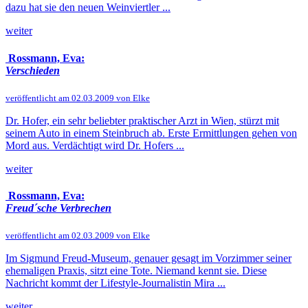
dazu hat sie den neuen Weinviertler ...
weiter
Rossmann, Eva:
Verschieden
veröffentlicht am 02.03.2009 von Elke
Dr. Hofer, ein sehr beliebter praktischer Arzt in Wien, stürzt mit
seinem Auto in einem Steinbruch ab. Erste Ermittlungen gehen von
Mord aus. Verdächtigt wird Dr. Hofers ...
weiter
Rossmann, Eva:
Freud´sche Verbrechen
veröffentlicht am 02.03.2009 von Elke
Im Sigmund Freud-Museum, genauer gesagt im Vorzimmer seiner
ehemaligen Praxis, sitzt eine Tote. Niemand kennt sie. Diese
Nachricht kommt der Lifestyle-Journalistin Mira ...
weiter