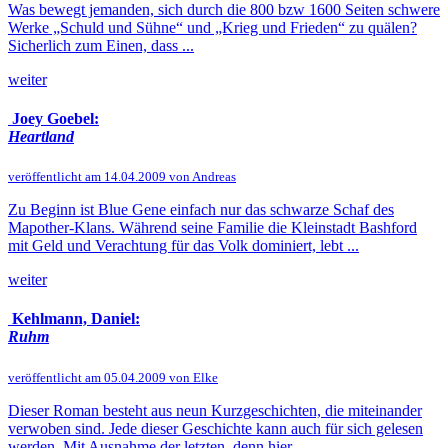
Was bewegt jemanden, sich durch die 800 bzw 1600 Seiten schwere
Werke „Schuld und Sühne“ und „Krieg und Frieden“ zu quälen?
Sicherlich zum Einen, dass ...
weiter
Joey Goebel:
Heartland
veröffentlicht am 14.04.2009 von Andreas
Zu Beginn ist Blue Gene einfach nur das schwarze Schaf des
Mapother-Klans. Während seine Familie die Kleinstadt Bashford
mit Geld und Verachtung für das Volk dominiert, lebt ...
weiter
Kehlmann, Daniel:
Ruhm
veröffentlicht am 05.04.2009 von Elke
Dieser Roman besteht aus neun Kurzgeschichten, die miteinander
verwoben sind. Jede dieser Geschichte kann auch für sich gelesen
werden. Mit Ausnahme der letzten, denn hier ...