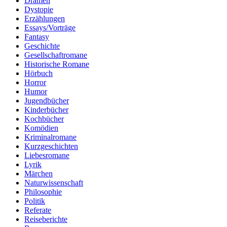
Dramen
Dystopie
Erzählungen
Essays/Vorträge
Fantasy
Geschichte
Gesellschaftromane
Historische Romane
Hörbuch
Horror
Humor
Jugendbücher
Kinderbücher
Kochbücher
Komödien
Kriminalromane
Kurzgeschichten
Liebesromane
Lyrik
Märchen
Naturwissenschaft
Philosophie
Politik
Referate
Reiseberichte