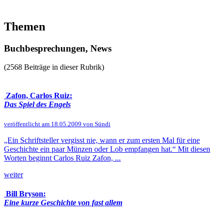
Themen
Buchbesprechungen, News
(2568 Beiträge in dieser Rubrik)
Zafon, Carlos Ruiz:
Das Spiel des Engels
veröffentlicht am 18.05.2009 von Sündi
„Ein Schriftsteller vergisst nie, wann er zum ersten Mal für eine
Geschichte ein paar Münzen oder Lob empfangen hat.“ Mit diesen
Worten beginnt Carlos Ruiz Zafon, ...
weiter
Bill Bryson:
Eine kurze Geschichte von fast allem