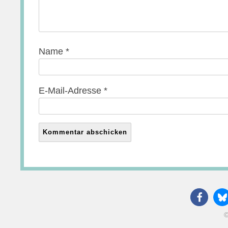
Name
*
E-Mail-Adresse
*
©