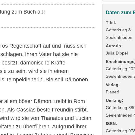
tung zum Buch ab!
Daten zum 
Titel:
Götterkrieg &
Seelenfrieden
ros Regentschaft auf und muss sich
AutorIn
Julia Dippel
schlagen. Ihren Vater hat sie nie
Erscheinungsj
 besitzt, dämonische Kräfte
Götterkrieg 202
e zu sein, wird sie in einem
Seelenfrieden 
als Tempeldienerin. Sie soll Dämonen
Verlag:
Planet!
Umfang:
or allem böser Dämon, treibt in Rom
Götterkrieg 380
 Als Cassias beste Freundin stirbt,
Seelenfrieden 
 wird wird sie von Thanatos und Lucian
ISBN:
eltaten zu überführen. Aufgrund ihrer
Götterkrieg 97