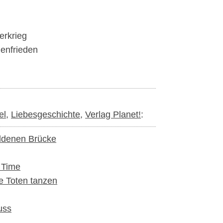
erkrieg
lenfrieden
el
,
Liebesgeschichte
,
Verlag Planet!
:
oldenen Brücke
 Time
e Toten tanzen
uss