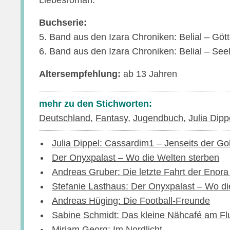
Liebesroman.
Buchserie:
5. Band aus den Izara Chroniken: Belial – Gött
6. Band aus den Izara Chroniken: Belial – See
Altersempfehlung:
ab 13 Jahren
mehr zu den Stichworten:
Deutschland
,
Fantasy
,
Jugendbuch
,
Julia Dipp
Julia Dippel: Cassardim1 – Jenseits der G
Der Onyxpalast – Wo die Welten sterben
Andreas Gruber: Die letzte Fahrt der Enora
Stefanie Lasthaus: Der Onyxpalast – Wo di
Andreas Hüging: Die Football-Freunde
Sabine Schmidt: Das kleine Nähcafé am Fl
Miriam Georg: Im Nordlicht