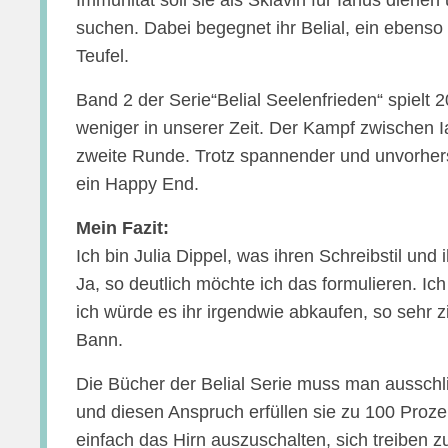
Immunität soll sie als Sklavin für Ianus dien
suchen. Dabei begegnet ihr Belial, ein ebens
Teufel.
Band 2 der Serie“Belial Seelenfrieden“ spielt 
weniger in unserer Zeit. Der Kampf zwischen Ia
zweite Runde. Trotz spannender und unvorhe
ein Happy End.
Mein Fazit:
Ich bin Julia Dippel, was ihren Schreibstil und 
Ja, so deutlich möchte ich das formulieren. Ic
ich würde es ihr irgendwie abkaufen, so sehr zi
Bann.
Die Bücher der Belial Serie muss man ausschli
und diesen Anspruch erfüllen sie zu 100 Proze
einfach das Hirn auszuschalten, sich treiben z