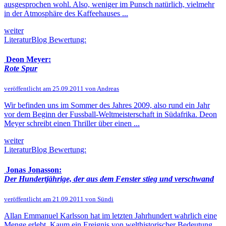
ausgesprochen wohl. Also, weniger im Punsch natürlich, vielmehr
in der Atmosphäre des Kaffeehauses ...
weiter
LiteraturBlog Bewertung:
Deon Meyer:
Rote Spur
veröffentlicht am 25.09.2011 von Andreas
Wir befinden uns im Sommer des Jahres 2009, also rund ein Jahr
vor dem Beginn der Fussball-Weltmeisterschaft in Südafrika. Deon
Meyer schreibt einen Thriller über einen ...
weiter
LiteraturBlog Bewertung:
Jonas Jonasson:
Der Hundertjährige, der aus dem Fenster stieg und verschwand
veröffentlicht am 21.09.2011 von Sündi
Allan Emmanuel Karlsson hat im letzten Jahrhundert wahrlich eine
Menge erlebt. Kaum ein Ereignis von welthistorischer Bedeutung