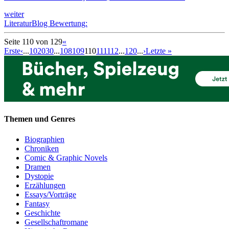
weiter
LiteraturBlog Bewertung:
Seite 110 von 129
«
Erste
‹
...
10
20
30
...
108
109
110
111
112
...
120
...
›
Letzte »
Themen und Genres
Biographien
Chroniken
Comic & Graphic Novels
Dramen
Dystopie
Erzählungen
Essays/Vorträge
Fantasy
Geschichte
Gesellschaftromane