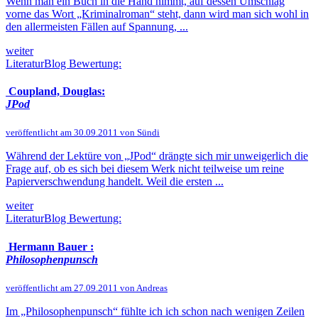
Wenn man ein Buch in die Hand nimmt, auf dessen Umschlag
vorne das Wort „Kriminalroman“ steht, dann wird man sich wohl in
den allermeisten Fällen auf Spannung, ...
weiter
LiteraturBlog Bewertung:
Coupland, Douglas:
JPod
veröffentlicht am 30.09.2011 von Sündi
Während der Lektüre von „JPod“ drängte sich mir unweigerlich die
Frage auf, ob es sich bei diesem Werk nicht teilweise um reine
Papierverschwendung handelt. Weil die ersten ...
weiter
LiteraturBlog Bewertung:
Hermann Bauer :
Philosophenpunsch
veröffentlicht am 27.09.2011 von Andreas
Im „Philosophenpunsch“ fühlte ich ich schon nach wenigen Zeilen