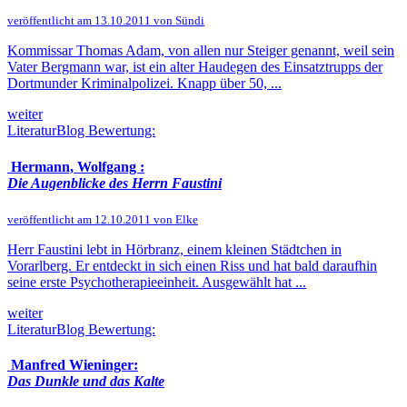
veröffentlicht am 13.10.2011 von Sündi
Kommissar Thomas Adam, von allen nur Steiger genannt, weil sein
Vater Bergmann war, ist ein alter Haudegen des Einsatztrupps der
Dortmunder Kriminalpolizei. Knapp über 50, ...
weiter
LiteraturBlog Bewertung:
Hermann, Wolfgang :
Die Augenblicke des Herrn Faustini
veröffentlicht am 12.10.2011 von Elke
Herr Faustini lebt in Hörbranz, einem kleinen Städtchen in
Vorarlberg. Er entdeckt in sich einen Riss und hat bald daraufhin
seine erste Psychotherapieeinheit. Ausgewählt hat ...
weiter
LiteraturBlog Bewertung:
Manfred Wieninger:
Das Dunkle und das Kalte