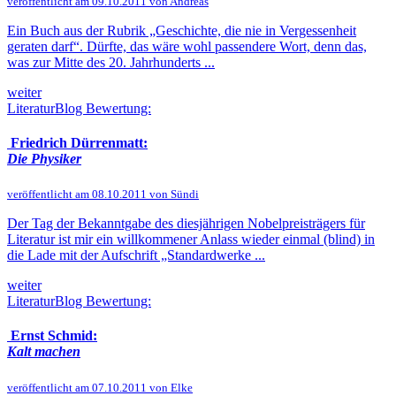
veröffentlicht am 09.10.2011 von Andreas
Ein Buch aus der Rubrik „Geschichte, die nie in Vergessenheit
geraten darf“. Dürfte, das wäre wohl passendere Wort, denn das,
was zur Mitte des 20. Jahrhunderts ...
weiter
LiteraturBlog Bewertung:
Friedrich Dürrenmatt:
Die Physiker
veröffentlicht am 08.10.2011 von Sündi
Der Tag der Bekanntgabe des diesjährigen Nobelpreisträgers für
Literatur ist mir ein willkommener Anlass wieder einmal (blind) in
die Lade mit der Aufschrift „Standardwerke ...
weiter
LiteraturBlog Bewertung:
Ernst Schmid:
Kalt machen
veröffentlicht am 07.10.2011 von Elke