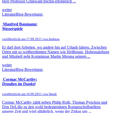
Herr Professor Grünwald höchst erfolgreich ...
weiter
LiteraturBlog Bewertung:
Manfred Baumann:
Wasserspiele
veröffentlicht am 17.09.2011 von Andreas
Er darf dort Arbeiten, wo andere hin auf Urlaub fahren. Zwischen
Orten mit so weltberühmten Namen wie Hellbrunn, Hohensalzburg
und Mirabell geht Kommissar Martin Merana seinem ...
weiter
LiteraturBlog Bewertung:
Cormac McCarthy:
Draußen im Dunkel
veröffentlicht am 16.09.2011 von Sündi
Cormac McCarthy zählt neben Philip Roth, Thomas Pynchon und
Don DeLillo zu den wohl bedeutendsten Romanschriftstellern
unserer Zeit und wird alljährlich, wenn der Zirkus um ...