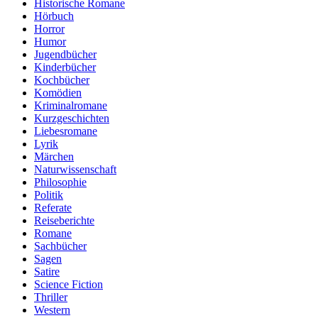
Historische Romane
Hörbuch
Horror
Humor
Jugendbücher
Kinderbücher
Kochbücher
Komödien
Kriminalromane
Kurzgeschichten
Liebesromane
Lyrik
Märchen
Naturwissenschaft
Philosophie
Politik
Referate
Reiseberichte
Romane
Sachbücher
Sagen
Satire
Science Fiction
Thriller
Western