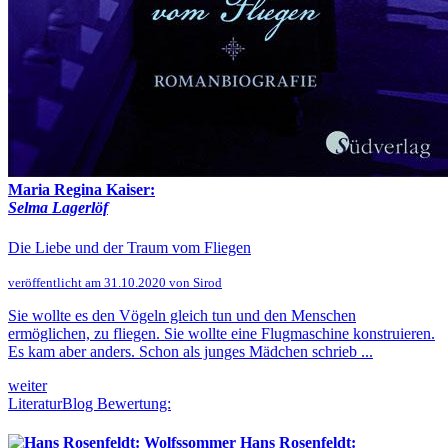
Maria Regina Kaiser:
Selma Lagerlöf
Die Liebe und der Traum vom Fliegen
veröffentlicht am 31.10.2020 von Sirod
Sie wollte es den Vögeln gleich tun und den Menschen
ermöglichen, zu fliegen. Sie wollte eine Flugmaschine konstruieren.
Es kam aber anders. Schon als junges Mädchen schrieb ...
weiter
LiteraturBlog Bewertung:
Hans Rosenfeldt: