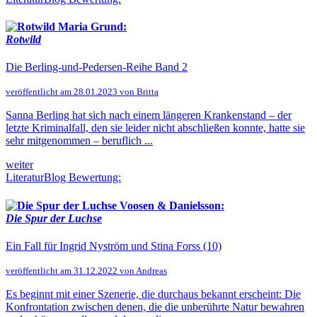
Maria Grund:
Rotwild
Die Berling-und-Pedersen-Reihe Band 2
veröffentlicht am 28.01.2023 von Britta
Sanna Berling hat sich nach einem längeren Krankenstand – der
letzte Kriminalfall, den sie leider nicht abschließen konnte, hatte sie
sehr mitgenommen – beruflich ...
weiter
LiteraturBlog Bewertung:
Voosen & Danielsson:
Die Spur der Luchse
Ein Fall für Ingrid Nyström und Stina Forss (10)
veröffentlicht am 31.12.2022 von Andreas
Es beginnt mit einer Szenerie, die durchaus bekannt erscheint: Die
Konfrontation zwischen denen, die die unberührte Natur bewahren