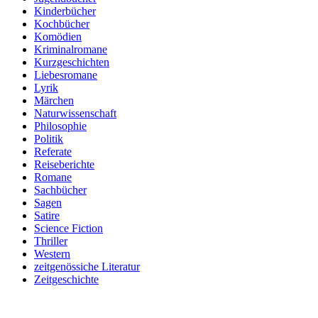
Kinderbücher
Kochbücher
Komödien
Kriminalromane
Kurzgeschichten
Liebesromane
Lyrik
Märchen
Naturwissenschaft
Philosophie
Politik
Referate
Reiseberichte
Romane
Sachbücher
Sagen
Satire
Science Fiction
Thriller
Western
zeitgenössiche Literatur
Zeitgeschichte