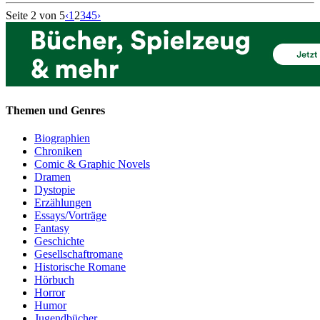
Seite 2 von 5
‹
1
2
3
4
5
›
Themen und Genres
Biographien
Chroniken
Comic & Graphic Novels
Dramen
Dystopie
Erzählungen
Essays/Vorträge
Fantasy
Geschichte
Gesellschaftromane
Historische Romane
Hörbuch
Horror
Humor
Jugendbücher