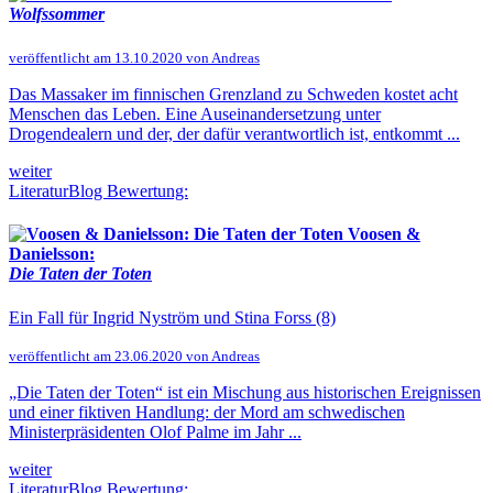
Wolfssommer
veröffentlicht am 13.10.2020 von Andreas
Das Massaker im finnischen Grenzland zu Schweden kostet acht
Menschen das Leben. Eine Auseinandersetzung unter
Drogendealern und der, der dafür verantwortlich ist, entkommt ...
weiter
LiteraturBlog Bewertung:
Voosen &
Danielsson:
Die Taten der Toten
Ein Fall für Ingrid Nyström und Stina Forss (8)
veröffentlicht am 23.06.2020 von Andreas
„Die Taten der Toten“ ist ein Mischung aus historischen Ereignissen
und einer fiktiven Handlung: der Mord am schwedischen
Ministerpräsidenten Olof Palme im Jahr ...
weiter
LiteraturBlog Bewertung: