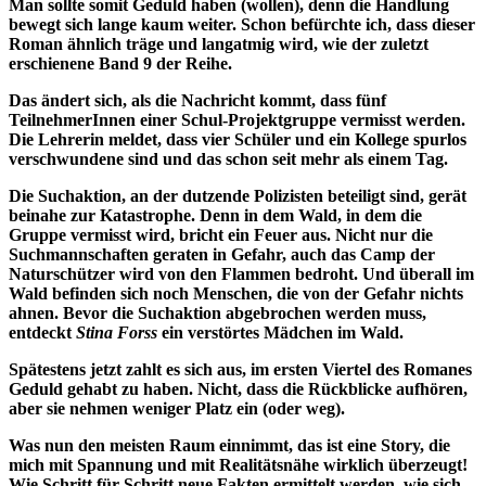
Man sollte somit Geduld haben (wollen), denn die Handlung
bewegt sich lange kaum weiter. Schon befürchte ich, dass dieser
Roman ähnlich träge und langatmig wird, wie der zuletzt
erschienene Band 9 der Reihe.
Das ändert sich, als die Nachricht kommt, dass fünf
TeilnehmerInnen einer Schul-Projektgruppe vermisst werden.
Die Lehrerin meldet, dass vier Schüler und ein Kollege spurlos
verschwundene sind und das schon seit mehr als einem Tag.
Die Suchaktion, an der dutzende Polizisten beteiligt sind, gerät
beinahe zur Katastrophe. Denn in dem Wald, in dem die
Gruppe vermisst wird, bricht ein Feuer aus. Nicht nur die
Suchmannschaften geraten in Gefahr, auch das Camp der
Naturschützer wird von den Flammen bedroht. Und überall im
Wald befinden sich noch Menschen, die von der Gefahr nichts
ahnen. Bevor die Suchaktion abgebrochen werden muss,
entdeckt
Stina Forss
ein verstörtes Mädchen im Wald.
Spätestens jetzt zahlt es sich aus, im ersten Viertel des Romanes
Geduld gehabt zu haben. Nicht, dass die Rückblicke aufhören,
aber sie nehmen weniger Platz ein (oder weg).
Was nun den meisten Raum einnimmt, das ist eine Story, die
mich mit Spannung und mit Realitätsnähe wirklich überzeugt!
Wie Schritt für Schritt neue Fakten ermittelt werden, wie sich