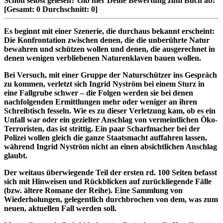
Schon selbst gelesen?
Gib hier Deine Bewertung zum Buch ab!
[Gesamt:
0
Durchschnitt:
0
]
Es beginnt mit einer Szenerie, die durchaus bekannt erscheint:
Die Konfrontation zwischen denen, die die unberührte Natur
bewahren und schützen wollen und denen, die ausgerechnet in
denen wenigen verbliebenen Naturenklaven bauen wollen.
Bei Versuch, mit einer Gruppe der Naturschützer ins Gespräch
zu kommen, verletzt sich Ingrid Nyström bei einem Sturz in
eine Fallgrube schwer – die Folgen werden sie bei denen
nachfolgenden Ermittlungen mehr oder weniger an ihren
Schreibtisch fesseln. Wie es zu dieser Verletzung kam, ob es ein
Unfall war oder ein gezielter Anschlag von vermeintlichen Öko-
Terroristen, das ist strittig. Ein paar Scharfmacher bei der
Polizei wollen gleich die ganze Staatsmacht auffahren lassen,
während Ingrid Nyström nicht an einen absichtlichen Anschlag
glaubt.
Der weitaus überwiegende Teil der ersten rd. 100 Seiten befasst
sich mit Hinweisen und Rückblicken auf zurückliegende Fälle
(bzw. ältere Romane der Reihe). Eine Sammlung von
Wiederholungen, gelegentlich durchbrochen von dem, was zum
neuen, aktuellen Fall werden soll.