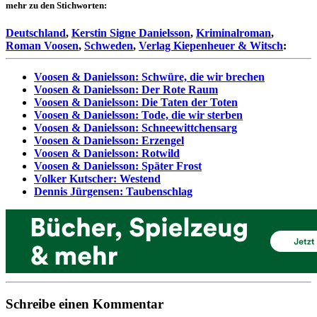
mehr zu den Stichworten:
Deutschland
,
Kerstin Signe Danielsson
,
Kriminalroman
,
Roman Voosen
,
Schweden
,
Verlag Kiepenheuer & Witsch
:
Voosen & Danielsson: Schwüre, die wir brechen
Voosen & Danielsson: Der Rote Raum
Voosen & Danielsson: Die Taten der Toten
Voosen & Danielsson: Tode, die wir sterben
Voosen & Danielsson: Schneewittchensarg
Voosen & Danielsson: Erzengel
Voosen & Danielsson: Rotwild
Voosen & Danielsson: Später Frost
Volker Kutscher: Westend
Dennis Jürgensen: Taubenschlag
Schreibe einen Kommentar