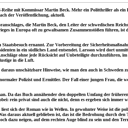
l-Reihe mit Kommissar Martin Beck. Mehr ein Politthriller als e
ch der Veröffentlichung, aktuell.
roranschlages, die Martin Beck, den Leiter der schwedischen Reichs
eges in Europa oft zu gewaltsamen Zusammenstößen führen, ist de
 Staatsbesuch ernannt. Zur Vorbereitung der Sicherheitsmaßnah
denten in ein südliches Land entsendet. Larsson wird dort unmitt
nschläge ohne jede Rücksicht auf Unbeteiligte durchzuführen, im 
stige in die Luft.
ich daraus unschätzbare Hinweise, wie man den auch in Schweden
 normaler Polizist und Ermittler. Der Fall einer jungen Frau, die
 Roman. Da das Buch annähender den doppelten Umfang der früheren 
: rein privat sind auch die nicht, denn es ergeben sich immer wi
t sich der Roman wie in Wellen. In gewohnter Weise ist die politi
as daraus aktuell geblieben ist, das ist die Bedrohung durch den 
noch dazu neigen, auf dem rechten Auge blind zu sein und den Te