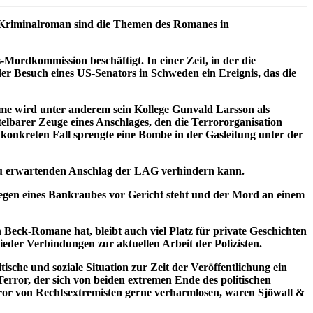
in Kriminalroman sind die Themen des Romanes in
-Mordkommission beschäftigt. In einer Zeit, in der die
r Besuch eines US-Senators in Schweden ein Ereignis, das die
me wird unter anderem sein Kollege Gunvald Larsson als
elbarer Zeuge eines Anschlages, den die Terrororganisation
konkreten Fall sprengte eine Bombe in der Gasleitung unter der
 zu erwartenden Anschlag der LAG verhindern kann.
 wegen eines Bankraubes vor Gericht steht und der Mord an einem
Beck-Romane hat, bleibt auch viel Platz für private Geschichten
eder Verbindungen zur aktuellen Arbeit der Polizisten.
sche und soziale Situation zur Zeit der Veröffentlichung ein
Terror, der sich von beiden extremen Ende des politischen
rror von Rechtsextremisten gerne verharmlosen, waren Sjöwall &