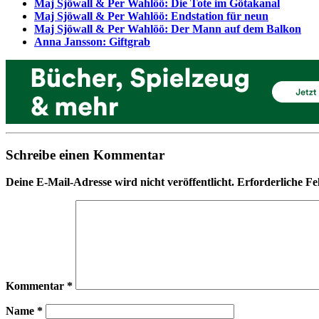
Maj Sjöwall & Per Wahlöö: Die Tote im Götakanal
Maj Sjöwall & Per Wahlöö: Endstation für neun
Maj Sjöwall & Per Wahlöö: Der Mann auf dem Balkon
Anna Jansson: Giftgrab
Schreibe einen Kommentar
Deine E-Mail-Adresse wird nicht veröffentlicht.
Erforderliche Fe
Kommentar
*
Name
*