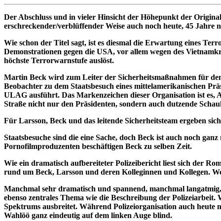
Der Abschluss und in vieler Hinsicht der Höhepunkt der Origina
erschreckender/verblüffender Weise auch noch heute, 45 Jahre na
Wie schon der Titel sagt, ist es diesmal die Erwartung eines Ter
Demonstrationen gegen die USA, vor allem wegen des Vietnamkri
höchste Terrorwarnstufe auslöst.
Martin Beck wird zum Leiter der Sicherheitsmaßnahmen für den
Beobachter zu dem Staatsbesuch eines mittelamerikanischen Präsi
ULAG ausführt. Das Markenzeichen dieser Organisation ist es, A
Straße nicht nur den Präsidenten, sondern auch dutzende Schaulu
Für Larsson, Beck und das leitende Sicherheitsteam ergeben s
Staatsbesuche sind die eine Sache, doch Beck ist auch noch ganz
Pornofilmproduzenten beschäftigen Beck zu selben Zeit.
Wie ein dramatisch aufbereiteter Polizeibericht liest sich der
rund um Beck, Larsson und deren Kolleginnen und Kollegen. Wobei
Manchmal sehr dramatisch und spannend, manchmal langatmig, lies
ebenso zentrales Thema wie die Beschreibung der Polizeiarbeit. W
Spektrums ausbreitet. Während Polizeiorganisation auch heute 
Wahlöö ganz eindeutig auf dem linken Auge blind.