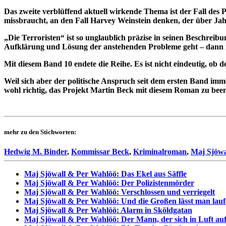
Das zweite verblüffend aktuell wirkende Thema ist der Fall des
missbraucht, an den Fall Harvey Weinstein denken, der über Ja
„Die Terroristen“ ist so unglaublich präzise in seinen Beschrei
Aufklärung und Lösung der anstehenden Probleme geht – dann is
Mit diesem Band 10 endete die Reihe. Es ist nicht eindeutig, 
Weil sich aber der politische Anspruch seit dem ersten Band i
wohl richtig, das Projekt Martin Beck mit diesem Roman zu bee
mehr zu den Stichworten:
Hedwig M. Binder
,
Kommissar Beck
,
Kriminalroman
,
Maj Sjöwa
Maj Sjöwall & Per Wahlöö: Das Ekel aus Säffle
Maj Sjöwall & Per Wahlöö: Der Polizistenmörder
Maj Sjöwall & Per Wahlöö: Verschlossen und verriegelt
Maj Sjöwall & Per Wahlöö: Und die Großen lässt man lau
Maj Sjöwall & Per Wahlöö: Alarm in Sköldgatan
Maj Sjöwall & Per Wahlöö: Der Mann, der sich in Luft auf