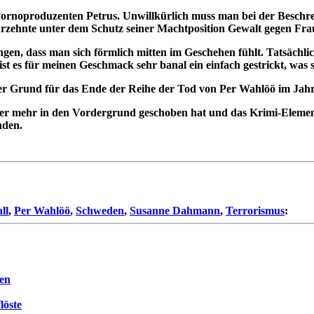
 Pornoproduzenten Petrus. Unwillkürlich muss man bei der Beschr
hrzehnte unter dem Schutz seiner Machtposition Gewalt gegen Fr
bungen, dass man sich förmlich mitten im Geschehen fühlt. Tatsäch
t es für meinen Geschmack sehr banal ein einfach gestrickt, was
ob der Grund für das Ende der Reihe der Tod von Per Wahlöö im J
mmer mehr in den Vordergrund geschoben hat und das Krimi-Eleme
nden.
ll
,
Per Wahlöö
,
Schweden
,
Susanne Dahmann
,
Terrorismus
:
fen
löste