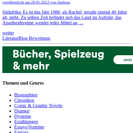
veröffentlicht am 28.01.2022 von Andreas
Südafrika: Es ist das Jahr 1986, als Rachel, gerade einmal 40 Jahre
alt, stirbt. Zu selben Zeit befindet sich das Land im Aufruhr, das
Apartheidregime wendet jedes Mittel an, ...
weiter
LiteraturBlog Bewertung:
Themen und Genres
Biographien
Chroniken
Comic & Graphic Novels
Dramen
Dystopie
Erzählungen
Essays/Vorträge
Fantasy