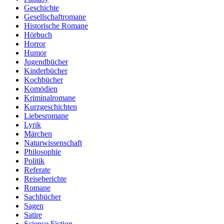
Geschichte
Gesellschaftromane
Historische Romane
Hörbuch
Horror
Humor
Jugendbücher
Kinderbücher
Kochbücher
Komödien
Kriminalromane
Kurzgeschichten
Liebesromane
Lyrik
Märchen
Naturwissenschaft
Philosophie
Politik
Referate
Reiseberichte
Romane
Sachbücher
Sagen
Satire
Science Fiction