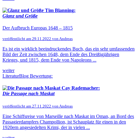
Tim Blanning:
Glanz und Größe
Der Aufbruch Europas 1648 – 1815
veröffentlicht am 29.11.2022 von Andreas
Es ist ein wirklich beeindruckendes Buch, das ein sehr umfassenden
Bild der Zeit zwischen 1648, dem Ende des Dreißigjährigen
Krieges, und 1815, dem Ende von Napoleons ...
weiter
LiteraturBlog Bewertung:
Cay Rademacher:
Die Passage nach Maskat
veröffentlicht am 27.11.2022 von Andreas
Eine Schiffsreise von Marseille nach Maskat im Oman, an Bord des
Passagierdampfers Champollion, ist Schauplatz für einen in den
1920ern angesiedelten Krimi, der in vielen ...
weiter