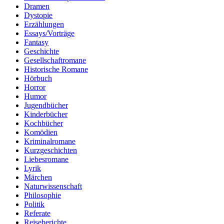
Dramen
Dystopie
Erzählungen
Essays/Vorträge
Fantasy
Geschichte
Gesellschaftromane
Historische Romane
Hörbuch
Horror
Humor
Jugendbücher
Kinderbücher
Kochbücher
Komödien
Kriminalromane
Kurzgeschichten
Liebesromane
Lyrik
Märchen
Naturwissenschaft
Philosophie
Politik
Referate
Reiseberichte