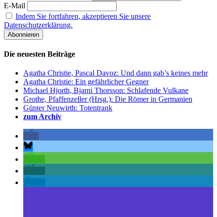
E-Mail
Indem Sie fortfahren, akzeptieren Sie unsere
Datenschutzerklärung.
Die neuesten Beiträge
Agatha Christie, Pascal Davoz: Und dann gab’s keines mehr
Agatha Christie: Ein gefährlicher Gegner
Michael Hjorth, Bjarni Thorsson: Schlafende Vulkane
Grothe, Pfaffenzeller (Hrsg.): Die Römer in Germanien
Günter Neuwirth: Totentrank
zum Archiv