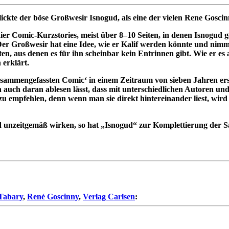
ickte der böse Großwesir Isnogud, als eine der vielen Rene Gosci
ier Comic-Kurzstories, meist über 8–10 Seiten, in denen Isnogud ge
 Der Großwesir hat eine Idee, wie er Kalif werden könnte und ni
ten, aus denen es für ihn scheinbar kein Entrinnen gibt. Wie er es 
 erklärt.
zusammengefassten Comic‘ in einem Zeitraum von sieben Jahren ers
h auch daran ablesen lässt, dass mit unterschiedlichen Autoren un
u empfehlen, denn wenn man sie direkt hintereinander liest, wird 
d unzeitgemäß wirken, so hat „Isnogud“ zur Komplettierung der
Tabary
,
René Goscinny
,
Verlag Carlsen
: