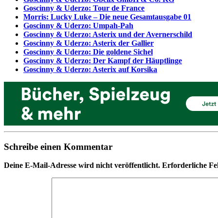
Goscinny & Uderzo: Tour de France
Morris: Lucky Luke – Die neue Gesamtausgabe 01
Goscinny & Uderzo: Umpah-Pah
Goscinny & Uderzo: Asterix und der Avernerschild
Goscinny & Uderzo: Asterix der Gallier
Goscinny & Uderzo: Die goldene Sichel
Goscinny & Uderzo: Der Kampf der Häuptlinge
Goscinny & Uderzo: Asterix auf Korsika
Schreibe einen Kommentar
Deine E-Mail-Adresse wird nicht veröffentlicht.
Erforderliche Fe