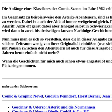
Die Anfänge eines Klassikers der Comic-Szene: im Jahr 1962 erbl
Im Gegensatz zu beispielsweise den Asterix-Abenteuern, sind es h
zu werden. Dabei ist auch der Ablauf immer weitgehend gleich.
Angriff. Allzu oft gerät dabei aber Isnogud selbst in Schwierigkei
wird dann in zwei- bis dreiseitigen kurzen Nachfolge-Geschichten
Nun muss man es sich so vorstellen, dass die in dieser Ausgabe 
solchen Zeitraum wenig von ihrer Originalität einbüßen (was sic
mit Pausen zwischen den Abenteuern ist auch für diese Ausgabe z
Jahren heute einfach nicht mehr?
Wenn die Geschichten für mich auch schon etwas angestaubt un
Platz eingenommen.
mehr zu den Stichworten:
Comic & Graphic Novel
,
Gudrun Penndorf
,
Horst Berner
,
Jean 
Goscinny & Uderzo: Asterix und die Normannen
Goscinny & Uderzo: Obelix GmbH & Co. KG