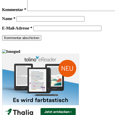
Kommentar
*
Name
*
E-Mail-Adresse
*