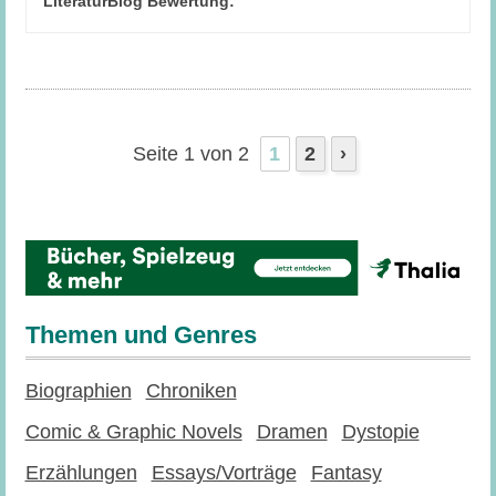
LiteraturBlog Bewertung:
Seite 1 von 2
1
2
›
Themen und Genres
Biographien
Chroniken
Comic & Graphic Novels
Dramen
Dystopie
Erzählungen
Essays/Vorträge
Fantasy