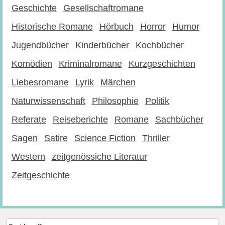
Geschichte
Gesellschaftromane
Historische Romane
Hörbuch
Horror
Humor
Jugendbücher
Kinderbücher
Kochbücher
Komödien
Kriminalromane
Kurzgeschichten
Liebesromane
Lyrik
Märchen
Naturwissenschaft
Philosophie
Politik
Referate
Reiseberichte
Romane
Sachbücher
Sagen
Satire
Science Fiction
Thriller
Western
zeitgenössiche Literatur
Zeitgeschichte