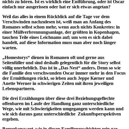
nichts zu hören. Ist es wirklich eine Entführung, oder ist Oscar
einfach nur ausgerissen oder hat er sich etwas angetan?
Weil das alles in einem Rückblick auf die Tage vor dem
Verschwinden nachzulesen ist, weiß man an Anfang des
Romanes selbst schon mehr, wenn auch nichts Konkretes: in
einer Müllverbrennungsanlage, der größten in Kopenhagen,
tauchen Teile eines Leichnams auf; um wen es sich dabei
handelt, auf diese Information muss man aber noch länger
warten.
„Homestorys“ dienen in Romanen oft und gerne aus
Seitenfüller und sind deshalb gelegentlich für die Story selbst
völlig unerheblich. Das ist in „Das Nest“ anders. Denn so wie
die Familie den verschwunden Oscar immer mehr in den Focus
der Ermittlungen rückt, so leben auch Jeppe Kørner und
Anette Werner in schwierigen Zeiten mit ihren jeweiligen
Lebenspartnern.
Die drei Erzählungen über diese drei Beziehungsgeflechte
offenbaren im Laufe der Handlung ganz unterschiedliche
Wege, wie mit Schwierigkeiten umgegangen werden kann und
wie sich daraus ganz unterschiedliche Zukunftsperspektiven
ergeben.
Bemerkenswert, wie in diesen Familiengeschichten rein gar