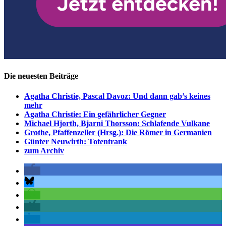
Die neuesten Beiträge
Agatha Christie, Pascal Davoz: Und dann gab’s keines
mehr
Agatha Christie: Ein gefährlicher Gegner
Michael Hjorth, Bjarni Thorsson: Schlafende Vulkane
Grothe, Pfaffenzeller (Hrsg.): Die Römer in Germanien
Günter Neuwirth: Totentrank
zum Archiv