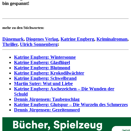
bin gespannt!
mehr zu den Stichworten:
Dänemark
,
Diogenes Verlag
,
Katrine Engberg
,
Kriminalroman
,
Thriller
,
Ulrich Sonnenberg
:
Katrine Engberg: Wintersonne
Katrine Engberg: Glasflügel
Katrine Engberg: Blutmond
Katrine Engberg: Krokodilwächter
Katrine Engberg: Schwelbrand
Martin Suter: Wut und Liebe
Katrine Engberg: Aschezeichen – Die Wunden der
Schuld
Dennis Jürgensen: Taubenschlag
Katrine Engberg: Glutspur – Die Wurzeln des Schmerzes
Dennis Jürgensen: Gezeitenmord