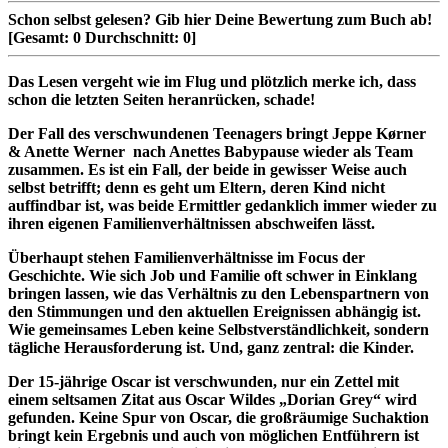
Schon selbst gelesen?
Gib hier Deine Bewertung zum Buch ab!
[Gesamt:
0
Durchschnitt:
0
]
Das Lesen vergeht wie im Flug und plötzlich merke ich, dass
schon die letzten Seiten heranrücken, schade!
Der Fall des verschwundenen Teenagers bringt Jeppe Kørner
& Anette Werner nach Anettes Babypause wieder als Team
zusammen. Es ist ein Fall, der beide in gewisser Weise auch
selbst betrifft; denn es geht um Eltern, deren Kind nicht
auffindbar ist, was beide Ermittler gedanklich immer wieder zu
ihren eigenen Familienverhältnissen abschweifen lässt.
Überhaupt stehen Familienverhältnisse im Focus der
Geschichte. Wie sich Job und Familie oft schwer in Einklang
bringen lassen, wie das Verhältnis zu den Lebenspartnern von
den Stimmungen und den aktuellen Ereignissen abhängig ist.
Wie gemeinsames Leben keine Selbstverständlichkeit, sondern
tägliche Herausforderung ist. Und, ganz zentral: die Kinder.
Der 15-jährige Oscar ist verschwunden, nur ein Zettel mit
einem seltsamen Zitat aus Oscar Wildes „Dorian Grey“ wird
gefunden. Keine Spur von Oscar, die großräumige Suchaktion
bringt kein Ergebnis und auch von möglichen Entführern ist