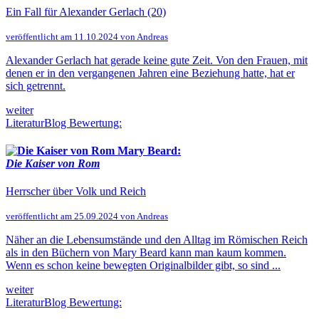
Ein Fall für Alexander Gerlach (20)
veröffentlicht am 11.10.2024 von Andreas
Alexander Gerlach hat gerade keine gute Zeit. Von den Frauen, mit
denen er in den vergangenen Jahren eine Beziehung hatte, hat er
sich getrennt.
weiter
LiteraturBlog Bewertung:
Mary Beard:
Die Kaiser von Rom
Herrscher über Volk und Reich
veröffentlicht am 25.09.2024 von Andreas
Näher an die Lebensumstände und den Alltag im Römischen Reich
als in den Büchern von Mary Beard kann man kaum kommen.
Wenn es schon keine bewegten Originalbilder gibt, so sind ...
weiter
LiteraturBlog Bewertung: