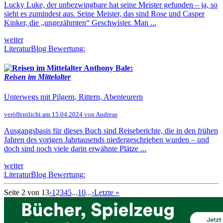
Lucky Luke, der unbezwingbare hat seine Meister gefunden – ja, so
sieht es zumindest aus. Seine Meister, das sind Rose und Casper
Kinker, die „ungezähmten“ Geschwister. Man ...
weiter
LiteraturBlog Bewertung:
Anthony Bale:
Reisen im Mittelalter
Unterwegs mit Pilgern, Rittern, Abenteurern
veröffentlicht am 15.04.2024 von Andreas
Ausgangsbasis für dieses Buch sind Reiseberichte, die in den frühen
Jahren des vorigen Jahrtausends niedergeschrieben wurden – und
doch sind noch viele darin erwähnte Plätze ...
weiter
LiteraturBlog Bewertung:
Seite 2 von 13
‹
1
2
3
4
5
...
10
...
›
Letzte »