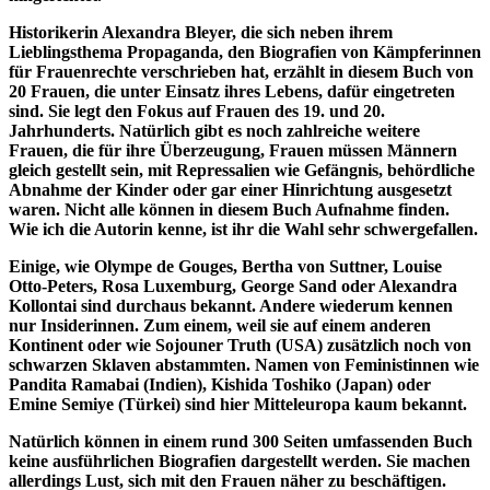
Historikerin Alexandra Bleyer, die sich neben ihrem
Lieblingsthema Propaganda, den Biografien von Kämpferinnen
für Frauenrechte verschrieben hat, erzählt in diesem Buch von
20 Frauen, die unter Einsatz ihres Lebens, dafür eingetreten
sind. Sie legt den Fokus auf Frauen des 19. und 20.
Jahrhunderts. Natürlich gibt es noch zahlreiche weitere
Frauen, die für ihre Überzeugung, Frauen müssen Männern
gleich gestellt sein, mit Repressalien wie Gefängnis, behördliche
Abnahme der Kinder oder gar einer Hinrichtung ausgesetzt
waren. Nicht alle können in diesem Buch Aufnahme finden.
Wie ich die Autorin kenne, ist ihr die Wahl sehr schwergefallen.
Einige, wie Olympe de Gouges, Bertha von Suttner, Louise
Otto-Peters, Rosa Luxemburg, George Sand oder Alexandra
Kollontai sind durchaus bekannt. Andere wiederum kennen
nur Insiderinnen. Zum einem, weil sie auf einem anderen
Kontinent oder wie Sojouner Truth (USA) zusätzlich noch von
schwarzen Sklaven abstammten. Namen von Feministinnen wie
Pandita Ramabai (Indien), Kishida Toshiko (Japan) oder
Emine Semiye (Türkei) sind hier Mitteleuropa kaum bekannt.
Natürlich können in einem rund 300 Seiten umfassenden Buch
keine ausführlichen Biografien dargestellt werden. Sie machen
allerdings Lust, sich mit den Frauen näher zu beschäftigen.