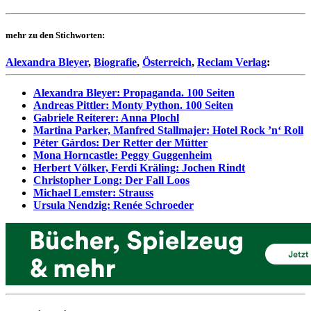
mehr zu den Stichworten:
Alexandra Bleyer
,
Biografie
,
Österreich
,
Reclam Verlag
:
Alexandra Bleyer: Propaganda. 100 Seiten
Andreas Pittler: Monty Python. 100 Seiten
Gabriele Reiterer: Anna Plochl
Martina Parker, Manfred Stallmajer: Hotel Rock ’n‘ Roll
Péter Gárdos: Der Retter der Mütter
Mona Horncastle: Peggy Guggenheim
Herbert Völker, Ferdi Kräling: Jochen Rindt
Christopher Long: Der Fall Loos
Michael Lemster: Strauss
Ursula Nendzig: Renée Schroeder