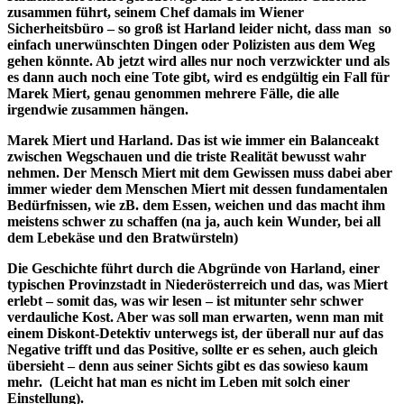
zusammen führt, seinem Chef damals im Wiener
Sicherheitsbüro – so groß ist Harland leider nicht, dass man so
einfach unerwünschten Dingen oder Polizisten aus dem Weg
gehen könnte. Ab jetzt wird alles nur noch verzwickter und als
es dann auch noch eine Tote gibt, wird es endgültig ein Fall für
Marek Miert, genau genommen mehrere Fälle, die alle
irgendwie zusammen hängen.
Marek Miert und Harland. Das ist wie immer ein Balanceakt
zwischen Wegschauen und die triste Realität bewusst wahr
nehmen. Der Mensch Miert mit dem Gewissen muss dabei aber
immer wieder dem Menschen Miert mit dessen fundamentalen
Bedürfnissen, wie zB. dem Essen, weichen und das macht ihm
meistens schwer zu schaffen (na ja, auch kein Wunder, bei all
dem Lebekäse und den Bratwürsteln)
Die Geschichte führt durch die Abgründe von Harland, einer
typischen Provinzstadt in Niederösterreich und das, was Miert
erlebt – somit das, was wir lesen – ist mitunter sehr schwer
verdauliche Kost. Aber was soll man erwarten, wenn man mit
einem Diskont-Detektiv unterwegs ist, der überall nur auf das
Negative trifft und das Positive, sollte er es sehen, auch gleich
übersieht – denn aus seiner Sichts gibt es das sowieso kaum
mehr. (Leicht hat man es nicht im Leben mit solch einer
Einstellung).