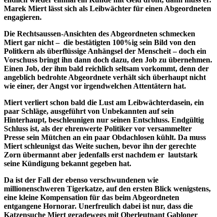
Marek Miert lässt sich als Leibwächter für einen Abgeordneten
engagieren.
Die Rechtsaussen-Ansichten des Abgeordneten schmecken
Miert gar nicht – die bestätigten 100%ig sein Bild von den
Politkern als überflüssige Anhängsel der Menscheit – doch ein
Vorschuss bringt ihn dann doch dazu, den Job zu übernehmen.
Einen Job, der ihm bald reichlich seltsam vorkommt, denn der
angeblich bedrohte Abgeordnete verhält sich überhaupt nicht
wie einer, der Angst vor irgendwelchen Attentätern hat.
Miert verliert schon bald die Lust am Leibwächterdasein, ein
paar Schläge, ausgeführt von Unbekannten auf sein
Hinterhaupt, beschleunigen nur seinen Entschluss. Endgültig
Schluss ist, als der ehrenwerte Politiker vor versammelter
Presse sein Mütchen an ein paar Obdachlosen kühlt. Da muss
Miert schleunigst das Weite suchen, bevor ihn der gerechte
Zorn übermannt aber jedenfalls erst nachdem er lautstark
seine Kündigung bekannt gegeben hat.
Da ist der Fall der ebenso verschwundenen wie
millionenschweren Tigerkatze, auf den ersten Blick wenigstens,
eine kleine Kompensation für das beim Abgeordneten
entgangene Hornorar. Unerfreulich dabei ist nur, dass die
Katzensuche Miert geradewegs mit Oberleutnant Gabloner