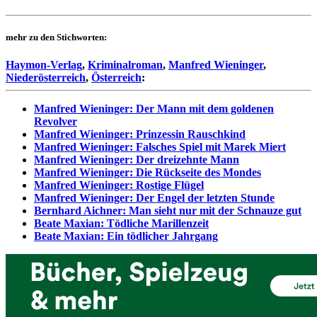
mehr zu den Stichworten:
Haymon-Verlag
,
Kriminalroman
,
Manfred Wieninger
,
Niederösterreich
,
Österreich
:
Manfred Wieninger: Der Mann mit dem goldenen
Revolver
Manfred Wieninger: Prinzessin Rauschkind
Manfred Wieninger: Falsches Spiel mit Marek Miert
Manfred Wieninger: Der dreizehnte Mann
Manfred Wieninger: Die Rückseite des Mondes
Manfred Wieninger: Rostige Flügel
Manfred Wieninger: Der Engel der letzten Stunde
Bernhard Aichner: Man sieht nur mit der Schnauze gut
Beate Maxian: Tödliche Marillenzeit
Beate Maxian: Ein tödlicher Jahrgang