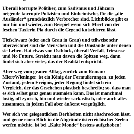
Überall korrupte Politiker, zum Sadismus und Jähzorn
neigende korrupte Polizisten und Einheimische, für die „die
Ausländer“ grundsätzlich Verbrecher sind. Lichtblicke gibt es
nur hin und wieder, zum Beispiel wenn sich Miert von der
feschen Taxlerin Pia durch die Gegend kutschieren lässt.
Tiefschwarz (oder auch Grau in Grau) und teilweise sehr
überzeichnet sind die Menschen und die Umstände unter denen
sie Leben. Hat etwas von Ostblock, überall Verfall, Triestesse
und No Future. Streicht man davon die Spitzen weg, dann
findet sich aber vieles, das der Realität entspricht.
Aber weg vom grauen Alltag, zurück zum Roman:
Miert/Wieninger ist ein König der Formulierungen, zu jeden
Zustand, jedem Ereignis, jeder Regung findet sich ein
Vergleich, der das Geschehen plastisch beschreibt; so, dass man
es sich selbst ganz genau ausmalen kann. Das ist manchmal
lustig, oft zynisch, hin und wieder sarkastisch, oder auch alles
zusammen, in jedem Fall aber äußerst vergnüglich.
Wer sich vor gelegentlichen Derbheiten nicht abschrecken lässt,
und gerne einen Blick in die Abgründe österreichischer Seelen
werfen möchte, ist bei „Kalte Monde“ bestens aufgehoben!