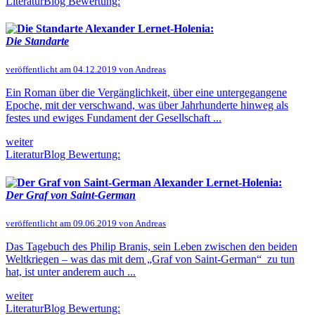
LiteraturBlog Bewertung:
Alexander Lernet-Holenia:
Die Standarte
veröffentlicht am 04.12.2019 von Andreas
Ein Roman über die Vergänglichkeit, über eine untergegangene
Epoche, mit der verschwand, was über Jahrhunderte hinweg als
festes und ewiges Fundament der Gesellschaft ...
weiter
LiteraturBlog Bewertung:
Alexander Lernet-Holenia:
Der Graf von Saint-German
veröffentlicht am 09.06.2019 von Andreas
Das Tagebuch des Philip Branis, sein Leben zwischen den beiden
Weltkriegen – was das mit dem „Graf von Saint-German“ zu tun
hat, ist unter anderem auch ...
weiter
LiteraturBlog Bewertung: