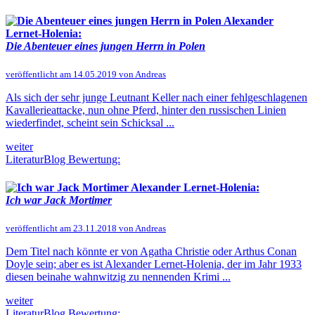
Alexander
Lernet-Holenia:
Die Abenteuer eines jungen Herrn in Polen
veröffentlicht am 14.05.2019 von Andreas
Als sich der sehr junge Leutnant Keller nach einer fehlgeschlagenen
Kavallerieattacke, nun ohne Pferd, hinter den russischen Linien
wiederfindet, scheint sein Schicksal ...
weiter
LiteraturBlog Bewertung:
Alexander Lernet-Holenia:
Ich war Jack Mortimer
veröffentlicht am 23.11.2018 von Andreas
Dem Titel nach könnte er von Agatha Christie oder Arthus Conan
Doyle sein; aber es ist Alexander Lernet-Holenia, der im Jahr 1933
diesen beinahe wahnwitzig zu nennenden Krimi ...
weiter
LiteraturBlog Bewertung: