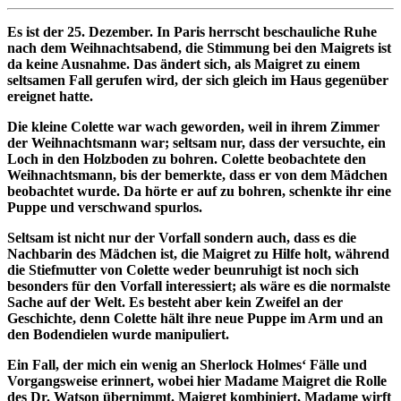
Es ist der 25. Dezember. In Paris herrscht beschauliche Ruhe
nach dem Weihnachtsabend, die Stimmung bei den Maigrets ist
da keine Ausnahme. Das ändert sich, als Maigret zu einem
seltsamen Fall gerufen wird, der sich gleich im Haus gegenüber
ereignet hatte.
Die kleine Colette war wach geworden, weil in ihrem Zimmer
der Weihnachtsmann war; seltsam nur, dass der versuchte, ein
Loch in den Holzboden zu bohren. Colette beobachtete den
Weihnachtsmann, bis der bemerkte, dass er von dem Mädchen
beobachtet wurde. Da hörte er auf zu bohren, schenkte ihr eine
Puppe und verschwand spurlos.
Seltsam ist nicht nur der Vorfall sondern auch, dass es die
Nachbarin des Mädchen ist, die Maigret zu Hilfe holt, während
die Stiefmutter von Colette weder beunruhigt ist noch sich
besonders für den Vorfall interessiert; als wäre es die normalste
Sache auf der Welt. Es besteht aber kein Zweifel an der
Geschichte, denn Colette hält ihre neue Puppe im Arm und an
den Bodendielen wurde manipuliert.
Ein Fall, der mich ein wenig an Sherlock Holmes‘ Fälle und
Vorgangsweise erinnert, wobei hier Madame Maigret die Rolle
des Dr. Watson übernimmt. Maigret kombiniert, Madame wirft