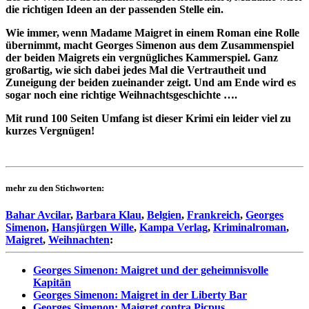
die richtigen Ideen an der passenden Stelle ein.
Wie immer, wenn Madame Maigret in einem Roman eine Rolle
übernimmt, macht Georges Simenon aus dem Zusammenspiel
der beiden Maigrets ein vergnügliches Kammerspiel. Ganz
großartig, wie sich dabei jedes Mal die Vertrautheit und
Zuneigung der beiden zueinander zeigt. Und am Ende wird es
sogar noch eine richtige Weihnachtsgeschichte ….
Mit rund 100 Seiten Umfang ist dieser Krimi ein leider viel zu
kurzes Vergnügen!
mehr zu den Stichworten:
Bahar Avcilar
,
Barbara Klau
,
Belgien
,
Frankreich
,
Georges
Simenon
,
Hansjürgen Wille
,
Kampa Verlag
,
Kriminalroman
,
Maigret
,
Weihnachten
:
Georges Simenon: Maigret und der geheimnisvolle
Kapitän
Georges Simenon: Maigret in der Liberty Bar
Georges Simenon: Maigret contra Picpus