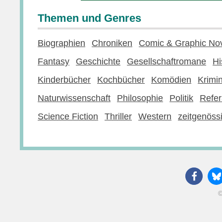
Themen und Genres
Biographien
Chroniken
Comic & Graphic No
Fantasy
Geschichte
Gesellschaftromane
Hi
Kinderbücher
Kochbücher
Komödien
Krimi
Naturwissenschaft
Philosophie
Politik
Refer
Science Fiction
Thriller
Western
zeitgenössi
©