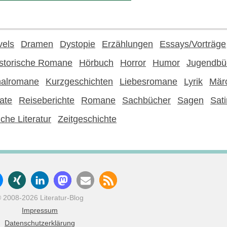
vels
Dramen
Dystopie
Erzählungen
Essays/Vorträge
storische Romane
Hörbuch
Horror
Humor
Jugendbü
nalromane
Kurzgeschichten
Liebesromane
Lyrik
Mär
ate
Reiseberichte
Romane
Sachbücher
Sagen
Sati
che Literatur
Zeitgeschichte
 2008-2026 Literatur-Blog
Impressum
Datenschutzerklärung