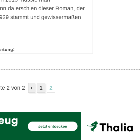
enn da erschien dieser Roman, der
1929 stammt und gewissermaßen
ertung:
te 2 von 2
‹
1
2