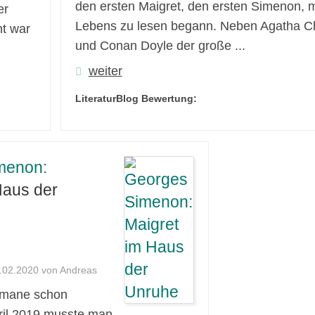
den ersten Maigret, den ersten Simenon, 
er
Lebens zu lesen begann. Neben Agatha Ch
nt war
und Conan Doyle der große ...
weiter
LiteraturBlog Bewertung:
menon:
Haus der
8.02.2020 von Andreas
omane schon
ril 2019 musste man