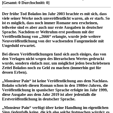
[Gesamt:
0
Durchschnitt:
0
]
Der frühe Tod Bolaños im Jahr 2003 brachte es mit sich, dass
viele seiner Werke noch unveröffentlicht waren, als er starb. So
ist es möglich, dass noch immer Romane neu erscheinen,
teilweise sind es aber auch nur erste Ausgaben in deutscher
Sprache. Nachdem er Weltruhm erst posthum mit der
Veröffentlichung von „2666“ erlangte, wurde jede weitere
Neuveröffentlichung von der wachsenden Fangemeinde mit
Ungeduld erwartet.
Bei diesen Veröffentlichungen fand sich auch einiges, das von
den Verlagen nicht wegen des literarischen Wertes gedruckt
wurde, sondern einfach nur, um möglichst jeden beschriebenen
Zettel Bolaños noch zu Geld zu machen (immerhin gut für
dessen Erben).
„Monsieur Pain“ ist keine Veröffentlichung aus dem Nachlass.
Bolaño schrieb diesen Roman schon in den 1980er-Jahren, die
Veröffentlichung in spanischer Sprache erfolgte im Jahr 1999,
diese Ausgabe aus dem Jahr 2019 ist aber jedenfalls die
Erstveröffentlichung in deutscher Sprache.
„Monsieur Pain“ verfügt über keine Handlung im eigentlichen
Sinn (jedenfalls keine, die ich also solche festmachen würde); es