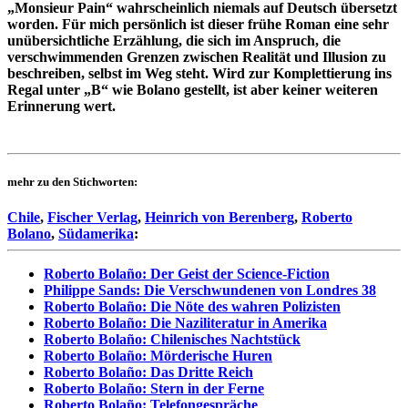
„Monsieur Pain“ wahrscheinlich niemals auf Deutsch übersetzt
worden. Für mich persönlich ist dieser frühe Roman eine sehr
unübersichtliche Erzählung, die sich im Anspruch, die
verschwimmenden Grenzen zwischen Realität und Illusion zu
beschreiben, selbst im Weg steht. Wird zur Komplettierung ins
Regal unter „B“ wie Bolano gestellt, ist aber keiner weiteren
Erinnerung wert.
mehr zu den Stichworten:
Chile
,
Fischer Verlag
,
Heinrich von Berenberg
,
Roberto
Bolano
,
Südamerika
:
Roberto Bolaño: Der Geist der Science-Fiction
Philippe Sands: Die Verschwundenen von Londres 38
Roberto Bolaño: Die Nöte des wahren Polizisten
Roberto Bolaño: Die Naziliteratur in Amerika
Roberto Bolaño: Chilenisches Nachtstück
Roberto Bolaño: Mörderische Huren
Roberto Bolaño: Das Dritte Reich
Roberto Bolaño: Stern in der Ferne
Roberto Bolaño: Telefongespräche