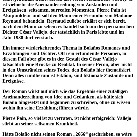
ist vielmehr die Aneinanderreihung von Zuständen und
Ereignissen, seltsamen, surrealen Momenten. Pierre Pain ist
Akupunkteur und soll den Mann einer Freundin von Madame
Reynaud behandeln. Reynaud zuliebe erklärt er sich bereit,
nach dem Mann zu sehen: es handelt sich um den peruanischen
Dichter César Vallejo, der tatsächlich in Paris lebte und im
Jahr 1938 dort verstarb.
Ein immer wiederkehrendes Thema in Bolaños Romanes und
Erzählungen sind Dichter. Oft rein erfundende Personen, in
diesem Fall aber gibt es in der Gestalt des César Vallejo
tatsächlich eine Brücke zu Realität. In seiner Peron, aber nicht
in den Umstränden seines Todes, den Bolaño hier thematisiert.
Denn alles rundherum ist Fiktion, sind fiktionale Zustände und
Ereignisse.
Der Roman wirkt auf mich wie das Ergebnis einer zufälligen
Aneinanderreihung von Idee und Gedanken, als hätte sich
Bolaño hingesetzt und begonnen zu schreiben, ohne zu wissen
wohin ihn seine Erzählung führen würde.
Pierre Pain, so viel ist zu verraten, ist nicht erfolgreich: Vallejo
stirbt an seiner seltsamen Krankheit.
Hätte Bolaño nicht seinen Roman „2666“ geschrieben, so wäre