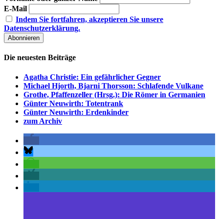
E-Mail
Indem Sie fortfahren, akzeptieren Sie unsere
Datenschutzerklärung.
Die neuesten Beiträge
Agatha Christie: Ein gefährlicher Gegner
Michael Hjorth, Bjarni Thorsson: Schlafende Vulkane
Grothe, Pfaffenzeller (Hrsg.): Die Römer in Germanien
Günter Neuwirth: Totentrank
Günter Neuwirth: Erdenkinder
zum Archiv