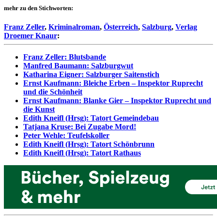
mehr zu den Stichworten:
Franz Zeller
,
Kriminalroman
,
Österreich
,
Salzburg
,
Verlag
Droemer Knaur
:
Franz Zeller: Blutsbande
Manfred Baumann: Salzburgwut
Katharina Eigner: Salzburger Saitenstich
Ernst Kaufmann: Bleiche Erben – Inspektor Ruprecht
und die Schönheit
Ernst Kaufmann: Blanke Gier – Inspektor Ruprecht und
die Kunst
Edith Kneifl (Hrsg): Tatort Gemeindebau
Tatjana Kruse: Bei Zugabe Mord!
Peter Wehle: Teufelskoller
Edith Kneifl (Hrsg): Tatort Schönbrunn
Edith Kneifl (Hrsg): Tatort Rathaus