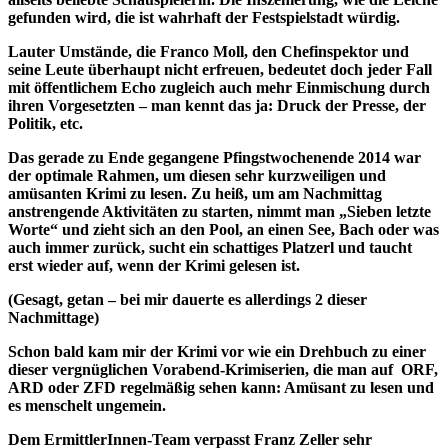
gefunden wird, die ist wahrhaft der Festspielstadt würdig.
Lauter Umstände, die Franco Moll, den Chefinspektor und
seine Leute überhaupt nicht erfreuen, bedeutet doch jeder Fall
mit öffentlichem Echo zugleich auch mehr Einmischung durch
ihren Vorgesetzten – man kennt das ja: Druck der Presse, der
Politik, etc.
Das gerade zu Ende gegangene Pfingstwochenende 2014 war
der optimale Rahmen, um diesen sehr kurzweiligen und
amüsanten Krimi zu lesen. Zu heiß, um am Nachmittag
anstrengende Aktivitäten zu starten, nimmt man „Sieben letzte
Worte“ und zieht sich an den Pool, an einen See, Bach oder was
auch immer zurück, sucht ein schattiges Platzerl und taucht
erst wieder auf, wenn der Krimi gelesen ist.
(Gesagt, getan – bei mir dauerte es allerdings 2 dieser
Nachmittage)
Schon bald kam mir der Krimi vor wie ein Drehbuch zu einer
dieser vergnüglichen Vorabend-Krimiserien, die man auf ORF,
ARD oder ZFD regelmäßig sehen kann: Amüsant zu lesen und
es menschelt ungemein.
Dem ErmittlerInnen-Team verpasst Franz Zeller sehr