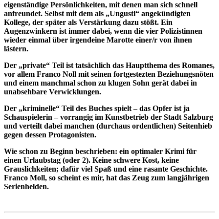
eigenständige Persönlichkeiten, mit denen man sich schnell
anfreundet. Selbst mit dem als „Ungustl“ angekündigten
Kollege, der später als Verstärkung dazu stößt. Ein
Augenzwinkern ist immer dabei, wenn die vier Polizistinnen
wieder einmal über irgendeine Marotte einer/r von ihnen
lästern.
Der „private“ Teil ist tatsächlich das Hauptthema des Romanes,
vor allem Franco Noll mit seinen fortgestezten Beziehungsnöten
und einem manchmal schon zu klugen Sohn gerät dabei in
unabsehbare Verwicklungen.
Der „kriminelle“ Teil des Buches spielt – das Opfer ist ja
Schauspielerin – vorrangig im Kunstbetrieb der Stadt Salzburg
und verteilt dabei manchen (durchaus ordentlichen) Seitenhieb
gegen dessen Protagonisten.
Wie schon zu Beginn beschrieben: ein optimaler Krimi für
einen Urlaubstag (oder 2). Keine schwere Kost, keine
Grauslichkeiten; dafür viel Spaß und eine rasante Geschichte.
Franco Moll, so scheint es mir, hat das Zeug zum langjährigen
Serienhelden.