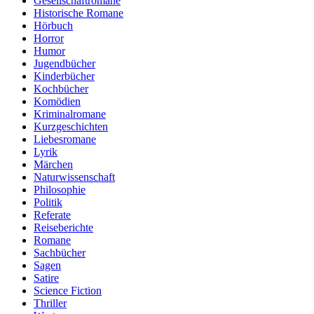
Gesellschaftromane
Historische Romane
Hörbuch
Horror
Humor
Jugendbücher
Kinderbücher
Kochbücher
Komödien
Kriminalromane
Kurzgeschichten
Liebesromane
Lyrik
Märchen
Naturwissenschaft
Philosophie
Politik
Referate
Reiseberichte
Romane
Sachbücher
Sagen
Satire
Science Fiction
Thriller