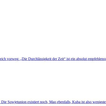
eich vorweg: „Die Durchlässigkeit der Zeit“ ist ein absolut empfehlen
e Sowjetunion existiert noch, Mao ebenfalls, Kuba ist also wenigstens 