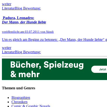
weiter
LiteraturBlog Bewertung:
Padura, Leonadro:
Der Mann, der Hunde liebte
veröffentlicht am 03.07.2011 von Sündi
Um es gleich am Beginn zu betonen: „Der Mann, der Hunde liebte“ geh
weiter
LiteraturBlog Bewertung:
Themen und Genres
Biographien
Chroniken
Comic & Graphic Novels