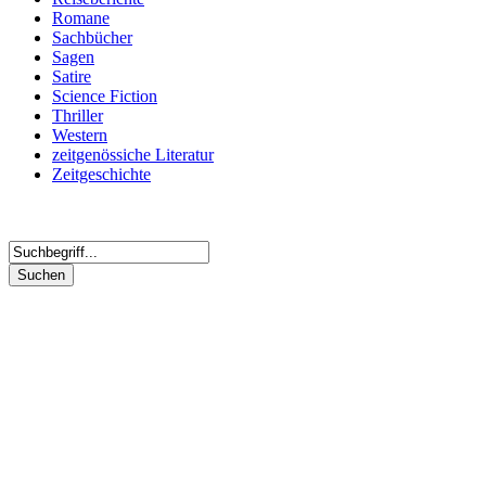
Romane
Sachbücher
Sagen
Satire
Science Fiction
Thriller
Western
zeitgenössiche Literatur
Zeitgeschichte