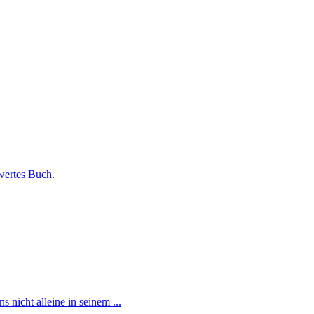
swertes Buch.
nicht alleine in seinem ...