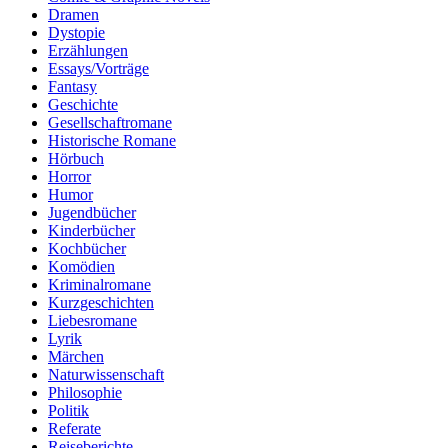
Dramen
Dystopie
Erzählungen
Essays/Vorträge
Fantasy
Geschichte
Gesellschaftromane
Historische Romane
Hörbuch
Horror
Humor
Jugendbücher
Kinderbücher
Kochbücher
Komödien
Kriminalromane
Kurzgeschichten
Liebesromane
Lyrik
Märchen
Naturwissenschaft
Philosophie
Politik
Referate
Reiseberichte