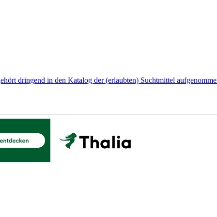
ört dringend in den Katalog der (erlaubten) Suchtmittel aufgenommen u