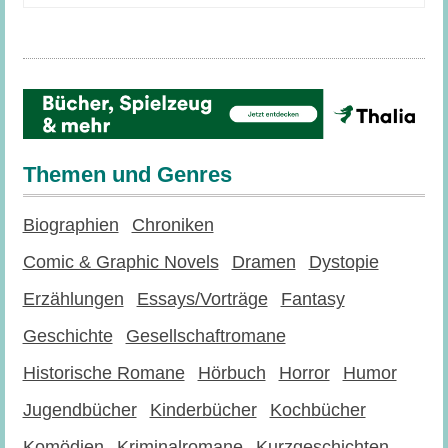
Themen und Genres
Biographien
Chroniken
Comic & Graphic Novels
Dramen
Dystopie
Erzählungen
Essays/Vorträge
Fantasy
Geschichte
Gesellschaftromane
Historische Romane
Hörbuch
Horror
Humor
Jugendbücher
Kinderbücher
Kochbücher
Komödien
Kriminalromane
Kurzgeschichten