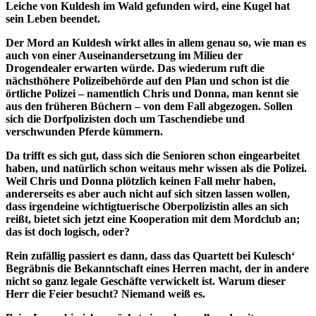
Leiche von Kuldesh im Wald gefunden wird, eine Kugel hat
sein Leben beendet.
Der Mord an Kuldesh wirkt alles in allem genau so, wie man es
auch von einer Auseinandersetzung im Milieu der
Drogendealer erwarten würde. Das wiederum ruft die
nächsthöhere Polizeibehörde auf den Plan und schon ist die
örtliche Polizei – namentlich Chris und Donna, man kennt sie
aus den früheren Büchern – von dem Fall abgezogen. Sollen
sich die Dorfpolizisten doch um Taschendiebe und
verschwunden Pferde kümmern.
Da trifft es sich gut, dass sich die Senioren schon eingearbeitet
haben, und natürlich schon weitaus mehr wissen als die Polizei.
Weil Chris und Donna plötzlich keinen Fall mehr haben,
andererseits es aber auch nicht auf sich sitzen lassen wollen,
dass irgendeine wichtigtuerische Oberpolizistin alles an sich
reißt, bietet sich jetzt eine Kooperation mit dem Mordclub an;
das ist doch logisch, oder?
Rein zufällig passiert es dann, dass das Quartett bei Kulesch‘
Begräbnis die Bekanntschaft eines Herren macht, der in andere
nicht so ganz legale Geschäfte verwickelt ist. Warum dieser
Herr die Feier besucht? Niemand weiß es.