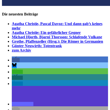
Die neuesten Beiträge
Agatha Christie, Pascal Davoz: Und dann gab’s keines
mehr
Agatha Christie: Ein gefährlicher Gegner
Michael Hjorth, Bjarni Thorsson: Schlafende Vulkane
Grothe, Pfaffenzeller (Hrsg.): Die Römer in Germanien
Günter Neuwirth: Totentrank
zum Archiv