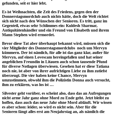
gefunden, seit er hier lebt.
Es ist Weihnachten, die Zeit des Friedens, gegen den der
Donnerstagsmordclub auch nichts hätte, doch die Welt richtet
sich nicht nach den Wünschen der Senioren. Es tritt, ganz im
Gegenteil, etwas sehr Schlimmes ein: Kuldesh Sharmar,
Antiquitätenhändler und ein Freund von Elisabeth und ihrem
Mann Stephen wird ermordet.
Bevor diese Tat aber überhaupt bekannt wird, müssen sich die
vier Mitglieder des Donnerstagsmordclubs noch um Mervyn
kümmern. Der ist nämlich, für alle ist das ganz klar, außer für
Mervyn, auf einen Lovescam hereingefallen und hat seiner
angeblichen Freundin in Litauen auch schon tausende Pfund
für diverse Notlagen überwiesen. Gesehen hat er diese Tatiana
noch nie, ist aber von ihrer aufrichtigen Liebe zu ihm zutiefst
überzeugt. Die vier haben keine Chance, Mervyn
umzustimmen, obwohl ihm die Polizistin Donna auch versucht,
ihm zu erklären, was los ist …
Silvester geht vorüber, es scheint also, dass das an Aufregungen
nicht arme Jahr ganz ohne Mord zu Ende geht. Jetzt bleibt zu
hoffen, dass auch das neue Jahr ohne Mord abläuft. Wir wissen
es aber schon: leider, so wird es nicht sein. Aber für die
Senioren fängt alles erst am Neujahrstag an, als nämlich die