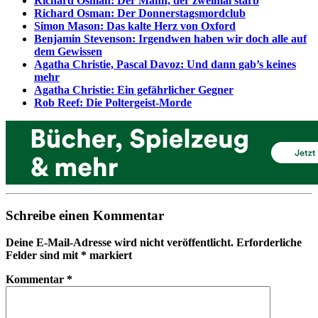
Richard Osman: Der Mann, der zweimal starb
Richard Osman: Der Donnerstagsmordclub
Simon Mason: Das kalte Herz von Oxford
Benjamin Stevenson: Irgendwen haben wir doch alle auf
dem Gewissen
Agatha Christie, Pascal Davoz: Und dann gab’s keines
mehr
Agatha Christie: Ein gefährlicher Gegner
Rob Reef: Die Poltergeist-Morde
Schreibe einen Kommentar
Deine E-Mail-Adresse wird nicht veröffentlicht.
Erforderliche
Felder sind mit
*
markiert
Kommentar
*