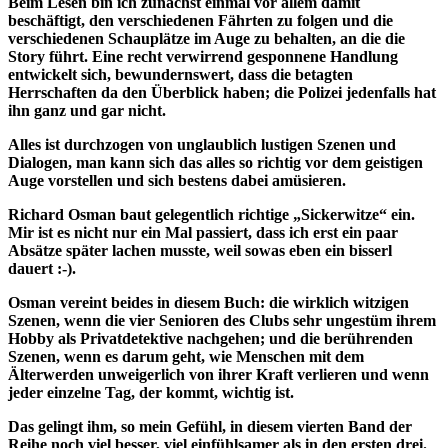
Beim Lesen bin ich zunächst einmal vor allem damit
beschäftigt, den verschiedenen Fährten zu folgen und die
verschiedenen Schauplätze im Auge zu behalten, an die die
Story führt. Eine recht verwirrend gesponnene Handlung
entwickelt sich, bewundernswert, dass die betagten
Herrschaften da den Überblick haben; die Polizei jedenfalls hat
ihn ganz und gar nicht.
Alles ist durchzogen von unglaublich lustigen Szenen und
Dialogen, man kann sich das alles so richtig vor dem geistigen
Auge vorstellen und sich bestens dabei amüsieren.
Richard Osman baut gelegentlich richtige „Sickerwitze“ ein.
Mir ist es nicht nur ein Mal passiert, dass ich erst ein paar
Absätze später lachen musste, weil sowas eben ein bisserl
dauert :-).
Osman vereint beides in diesem Buch: die wirklich witzigen
Szenen, wenn die vier Senioren des Clubs sehr ungestüm ihrem
Hobby als Privatdetektive nachgehen; und die berührenden
Szenen, wenn es darum geht, wie Menschen mit dem
Älterwerden unweigerlich von ihrer Kraft verlieren und wenn
jeder einzelne Tag, der kommt, wichtig ist.
Das gelingt ihm, so mein Gefühl, in diesem vierten Band der
Reihe noch viel besser, viel einfühlsamer als in den ersten drei.