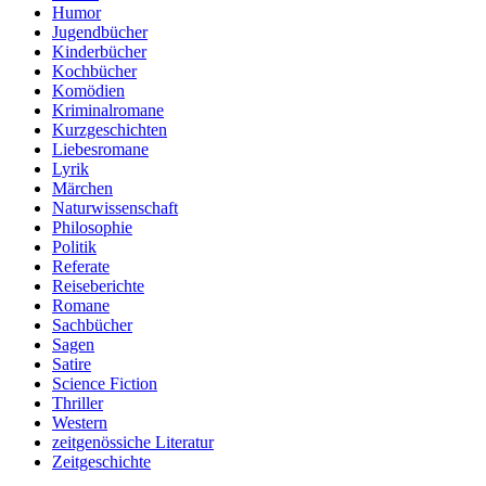
Humor
Jugendbücher
Kinderbücher
Kochbücher
Komödien
Kriminalromane
Kurzgeschichten
Liebesromane
Lyrik
Märchen
Naturwissenschaft
Philosophie
Politik
Referate
Reiseberichte
Romane
Sachbücher
Sagen
Satire
Science Fiction
Thriller
Western
zeitgenössiche Literatur
Zeitgeschichte