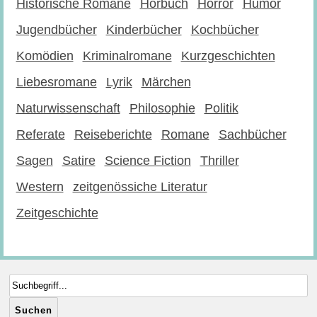
Historische Romane
Hörbuch
Horror
Humor
Jugendbücher
Kinderbücher
Kochbücher
Komödien
Kriminalromane
Kurzgeschichten
Liebesromane
Lyrik
Märchen
Naturwissenschaft
Philosophie
Politik
Referate
Reiseberichte
Romane
Sachbücher
Sagen
Satire
Science Fiction
Thriller
Western
zeitgenössiche Literatur
Zeitgeschichte