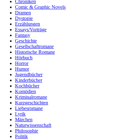
Chroniken
Comic & Graphic Novels
Dramen
Dystopie
Erzählungen
Essays/Vorträge
Fantasy
Geschichte
Gesellschaftromane
Historische Romane
Hörbuch
Horror
Humor
Jugendbücher
Kinderbücher
Kochbücher
Komödien
Kriminalromane
Kurzgeschichten
Liebesromane
Lyrik
Märchen
Naturwissenschaft
Philosophie
Politik