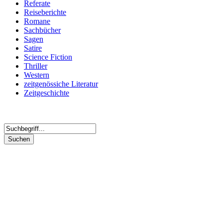
Referate
Reiseberichte
Romane
Sachbücher
Sagen
Satire
Science Fiction
Thriller
Western
zeitgenössiche Literatur
Zeitgeschichte