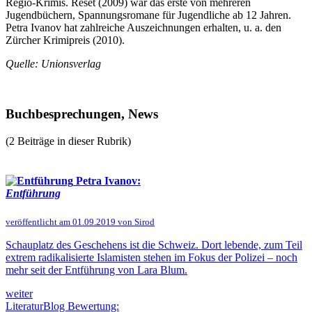
Regio-Krimis. Reset (2009) war das erste von mehreren
Jugendbüchern, Spannungsromane für Jugendliche ab 12 Jahren.
Petra Ivanov hat zahlreiche Auszeichnungen erhalten, u. a. den
Zürcher Krimipreis (2010).
Quelle: Unionsverlag
Buchbesprechungen, News
(2 Beiträge in dieser Rubrik)
Petra Ivanov:
Entführung
veröffentlicht am 01.09.2019 von Sirod
Schauplatz des Geschehens ist die Schweiz. Dort lebende, zum Teil
extrem radikalisierte Islamisten stehen im Fokus der Polizei – noch
mehr seit der Entführung von Lara Blum.
weiter
LiteraturBlog Bewertung: