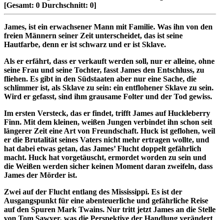
[Gesamt:
0
Durchschnitt:
0
]
James, ist ein erwachsener Mann mit Familie. Was ihn von den
freien Männern seiner Zeit unterscheidet, das ist seine
Hautfarbe, denn er ist schwarz und er ist Sklave.
Als er erfährt, dass er verkauft werden soll, nur er alleine, ohne
seine Frau und seine Tochter, fasst James den Entschluss, zu
fliehen. Es gibt in den Südstaaten aber nur eine Sache, die
schlimmer ist, als Sklave zu sein: ein entflohener Sklave zu sein.
Wird er gefasst, sind ihm grausame Folter und der Tod gewiss.
Im ersten Versteck, das er findet, trifft James auf Huckleberry
Finn. Mit dem kleinen, weißen Jungen verbindet ihn schon seit
längerer Zeit eine Art von Freundschaft. Huck ist geflohen, weil
er die Brutalität seines Vaters nicht mehr ertragen wollte, und
hat dabei etwas getan, das James’ Flucht doppelt gefährlich
macht. Huck hat vorgetäuscht, ermordet worden zu sein und
die Weißen werden sicher keinen Moment daran zweifeln, dass
James der Mörder ist.
Zwei auf der Flucht entlang des Mississippi. Es ist der
Ausgangspunkt für eine abenteuerliche und gefährliche Reise
auf den Spuren Mark Twains. Nur tritt jetzt James an die Stelle
von Tom Sawyer, was die Perspektive der Handlung verändert