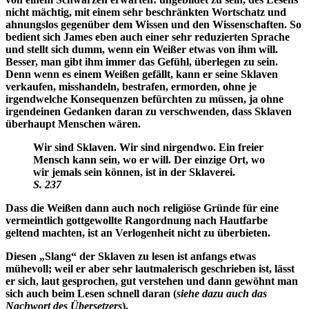
nicht mächtig, mit einem sehr beschränkten Wortschatz und
ahnungslos gegenüber dem Wissen und den Wissenschaften. So
bedient sich James eben auch einer sehr reduzierten Sprache
und stellt sich dumm, wenn ein Weißer etwas von ihm will.
Besser, man gibt ihm immer das Gefühl, überlegen zu sein.
Denn wenn es einem Weißen gefällt, kann er seine Sklaven
verkaufen, misshandeln, bestrafen, ermorden, ohne je
irgendwelche Konsequenzen befürchten zu müssen, ja ohne
irgendeinen Gedanken daran zu verschwenden, dass Sklaven
überhaupt Menschen wären.
Wir sind Sklaven. Wir sind nirgendwo. Ein freier
Mensch kann sein, wo er will. Der einzige Ort, wo
wir jemals sein können, ist in der Sklaverei.
S. 237
Dass die Weißen dann auch noch religiöse Gründe für eine
vermeintlich gottgewollte Rangordnung nach Hautfarbe
geltend machten, ist an Verlogenheit nicht zu überbieten.
Diesen „Slang“ der Sklaven zu lesen ist anfangs etwas
mühevoll; weil er aber sehr lautmalerisch geschrieben ist, lässt
er sich, laut gesprochen, gut verstehen und dann gewöhnt man
sich auch beim Lesen schnell daran (
siehe dazu auch das
Nachwort des Übersetzers
).