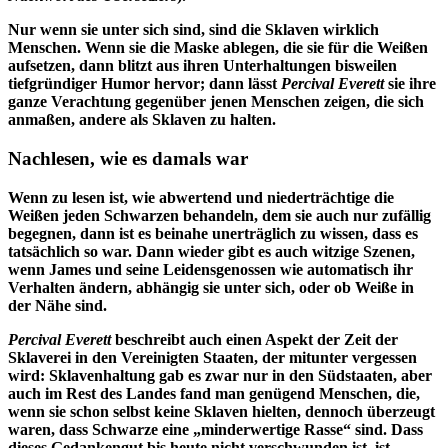
Nur wenn sie unter sich sind, sind die Sklaven wirklich
Menschen. Wenn sie die Maske ablegen, die sie für die Weißen
aufsetzen, dann blitzt aus ihren Unterhaltungen bisweilen
tiefgründiger Humor hervor; dann lässt
Percival Everett
sie ihre
ganze Verachtung gegenüber jenen Menschen zeigen, die sich
anmaßen, andere als Sklaven zu halten.
Nachlesen, wie es damals war
Wenn zu lesen ist, wie abwertend und niederträchtige die
Weißen jeden Schwarzen behandeln, dem sie auch nur zufällig
begegnen, dann ist es beinahe unerträglich zu wissen, dass es
tatsächlich so war. Dann wieder gibt es auch witzige Szenen,
wenn James und seine Leidensgenossen wie automatisch ihr
Verhalten ändern, abhängig sie unter sich, oder ob Weiße in
der Nähe sind.
Percival Everett
beschreibt auch einen Aspekt der Zeit der
Sklaverei in den Vereinigten Staaten, der mitunter vergessen
wird: Sklavenhaltung gab es zwar nur in den Südstaaten, aber
auch im Rest des Landes fand man genügend Menschen, die,
wenn sie schon selbst keine Sklaven hielten, dennoch überzeugt
waren, dass Schwarze eine „minderwertige Rasse“ sind. Dass
dieses Gedankengut bis heute nicht verschwunden ist, ist