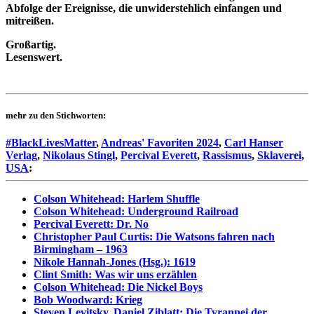
Abfolge der Ereignisse, die unwiderstehlich einfangen und
mitreißen.
Großartig.
Lesenswert.
mehr zu den Stichworten:
#BlackLivesMatter
,
Andreas' Favoriten 2024
,
Carl Hanser
Verlag
,
Nikolaus Stingl
,
Percival Everett
,
Rassismus
,
Sklaverei
,
USA
:
Colson Whitehead: Harlem Shuffle
Colson Whitehead: Underground Railroad
Percival Everett: Dr. No
Christopher Paul Curtis: Die Watsons fahren nach
Birmingham – 1963
Nikole Hannah-Jones (Hsg.): 1619
Clint Smith: Was wir uns erzählen
Colson Whitehead: Die Nickel Boys
Bob Woodward: Krieg
Steven Levitsky, Daniel Ziblatt: Die Tyrannei der