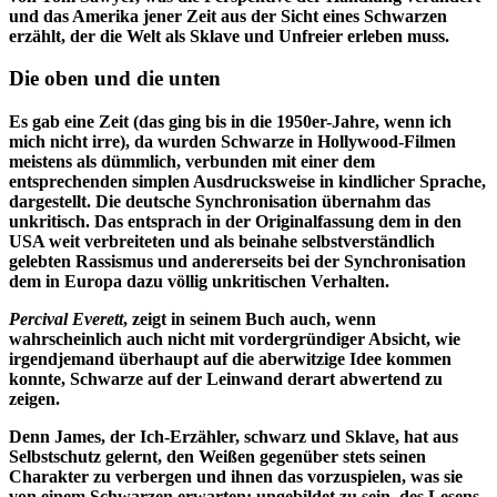
und das Amerika jener Zeit aus der Sicht eines Schwarzen
erzählt, der die Welt als Sklave und Unfreier erleben muss.
Die oben und die unten
Es gab eine Zeit (das ging bis in die 1950er-Jahre, wenn ich
mich nicht irre), da wurden Schwarze in Hollywood-Filmen
meistens als dümmlich, verbunden mit einer dem
entsprechenden simplen Ausdrucksweise in kindlicher Sprache,
dargestellt. Die deutsche Synchronisation übernahm das
unkritisch. Das entsprach in der Originalfassung dem in den
USA weit verbreiteten und als beinahe selbstverständlich
gelebten Rassismus und andererseits bei der Synchronisation
dem in Europa dazu völlig unkritischen Verhalten.
Percival Everett
, zeigt in seinem Buch auch, wenn
wahrscheinlich auch nicht mit vordergründiger Absicht, wie
irgendjemand überhaupt auf die aberwitzige Idee kommen
konnte, Schwarze auf der Leinwand derart abwertend zu
zeigen.
Denn James, der Ich-Erzähler, schwarz und Sklave, hat aus
Selbstschutz gelernt, den Weißen gegenüber stets seinen
Charakter zu verbergen und ihnen das vorzuspielen, was sie
von einem Schwarzen erwarten: ungebildet zu sein, des Lesens