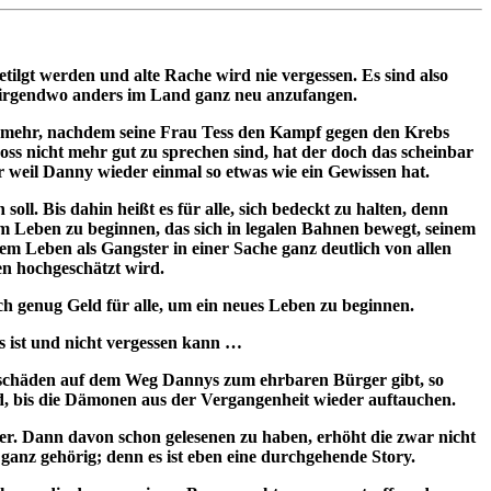
lgt werden und alte Rache wird nie vergessen. Es sind also
um irgendwo anders im Land ganz neu anzufangen.
hn mehr, nachdem seine Frau Tess den Kampf gegen den Krebs
Boss nicht mehr gut zu sprechen sind, hat der doch das scheinbar
ur weil Danny wieder einmal so etwas wie ein Gewissen hat.
ll. Bis dahin heißt es für alle, sich bedeckt zu halten, denn
nem Leben zu beginnen, das sich in legalen Bahnen bewegt, seinem
einem Leben als Gangster in einer Sache ganz deutlich von allen
en hochgeschätzt wird.
ch genug Geld für alle, um ein neues Leben zu beginnen.
s ist und nicht vergessen kann …
lschäden auf dem Weg Dannys zum ehrbaren Bürger gibt, so
rd, bis die Dämonen aus der Vergangenheit wieder auftauchen.
ller. Dann davon schon gelesenen zu haben, erhöht die zwar nicht
ganz gehörig; denn es ist eben eine durchgehende Story.