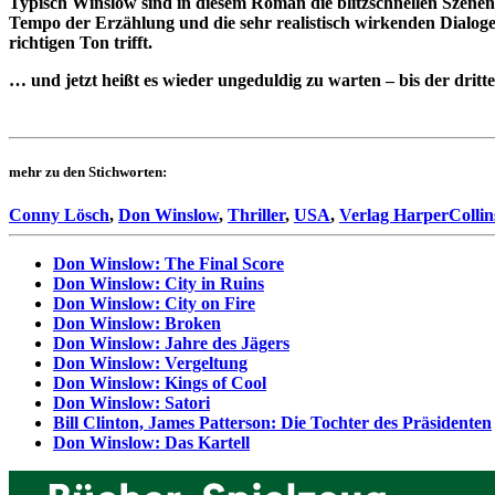
Typisch Winslow sind in diesem Roman die blitzschnellen Szenen
Tempo der Erzählung und die sehr realistisch wirkenden Dialoge
richtigen Ton trifft.
… und jetzt heißt es wieder ungeduldig zu warten – bis der dritte
mehr zu den Stichworten:
Conny Lösch
,
Don Winslow
,
Thriller
,
USA
,
Verlag HarperCollin
Don Winslow: The Final Score
Don Winslow: City in Ruins
Don Winslow: City on Fire
Don Winslow: Broken
Don Winslow: Jahre des Jägers
Don Winslow: Vergeltung
Don Winslow: Kings of Cool
Don Winslow: Satori
Bill Clinton, James Patterson: Die Tochter des Präsidenten
Don Winslow: Das Kartell