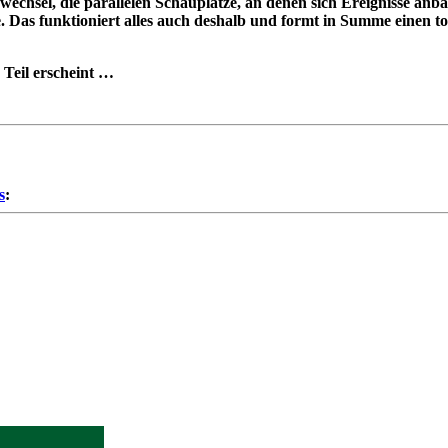
wechsel, die parallelen Schauplätze, an denen sich Ereignisse a
. Das funktioniert alles auch deshalb und formt in Summe einen t
 Teil erscheint …
s
: