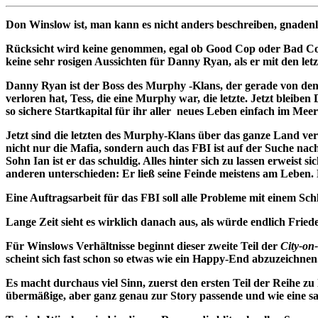
Don Winslow ist, man kann es nicht anders beschreiben, gnadenlo
Rücksicht wird keine genommen, egal ob Good Cop oder Bad Cop,
keine sehr rosigen Aussichten für Danny Ryan, als er mit den l
Danny Ryan ist der Boss des Murphy -Klans, der gerade von den 
verloren hat, Tess, die eine Murphy war, die letzte. Jetzt bleib
so sichere Startkapital für ihr aller neues Leben einfach im Mee
Jetzt sind die letzten des Murphy-Klans über das ganze Land vers
nicht nur die Mafia, sondern auch das FBI ist auf der Suche nach
Sohn Ian ist er das schuldig. Alles hinter sich zu lassen erweist 
anderen unterschieden: Er ließ seine Feinde meistens am Leben. 
Eine Auftragsarbeit für das FBI soll alle Probleme mit einem Sc
Lange Zeit sieht es wirklich danach aus, als würde endlich Frie
Für Winslows Verhältnisse beginnt dieser zweite Teil der
City-on
scheint sich fast schon so etwas wie ein Happy-End abzuzeichnen
Es macht durchaus viel Sinn, zuerst den ersten Teil der Reihe zu
übermäßige, aber ganz genau zur Story passende und wie eine san