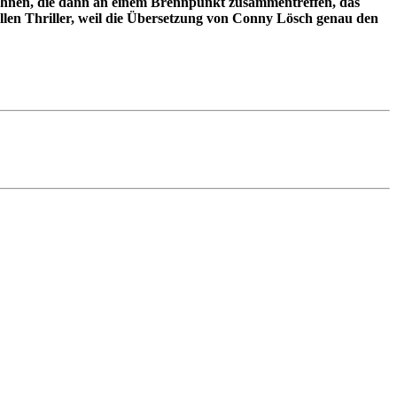
nbahnen, die dann an einem Brennpunkt zusammentreffen, das
ollen Thriller, weil die Übersetzung von Conny Lösch genau den