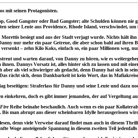
s mit seinen Protagonisten.
 Good Gangster oder Bad Gangster; alte Schulden können nie geti
etzten seiner Leute aus Providence, Rhode Island, verschwindet, 
Morettis besiegt und aus der Stadt verjagt wurde. Nichts hält i
en Danny nur mehr ein paar Getreue, die aber schon bald auf ihren 
r versenkt – zehn Kilo Koks, einfach so, ein paar Millionen weg, n
treut und warten darauf, von Danny zu hören, wie es weitergehen so
 ihnen. Dannys Vorsatz ist, alles hinter sich zu lassen und mit ei
sich aber als viel schwieriger als gedacht, denn Danny hat sich in s
Das rächt sich, denn Dankbarkeit ist kein Wort, das in Mafiakreis
hlag beseitigen: Straferlass für Danny und seine Leute und dazu no
den einkehren, doch es gibt immer jemanden, der auf Vergeltung au
-Fire
Reihe beinahe beschaulich. Auch wenn es ein paar Kollatera
. Bis man abrupt aus dieser scheinbaren Idylle herausgerissen wi
 lesen, denn viele Verweise darauf findet man auch in diesem Thri
fte Woge ansteigende Spannung in diesem zweiten Teil jedenfalls 