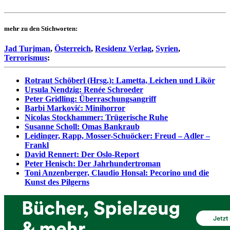
mehr zu den Stichworten:
Jad Turjman
,
Österreich
,
Residenz Verlag
,
Syrien
,
Terrorismus
:
Rotraut Schöberl (Hrsg.): Lametta, Leichen und Likör
Ursula Nendzig: Renée Schroeder
Peter Gridling: Überraschungsangriff
Barbi Marković: Minihorror
Nicolas Stockhammer: Trügerische Ruhe
Susanne Scholl: Omas Bankraub
Leidinger, Rapp, Mosser-Schuöcker: Freud – Adler –
Frankl
David Rennert: Der Oslo-Report
Peter Henisch: Der Jahrhundertroman
Toni Anzenberger, Claudio Honsal: Pecorino und die
Kunst des Pilgerns