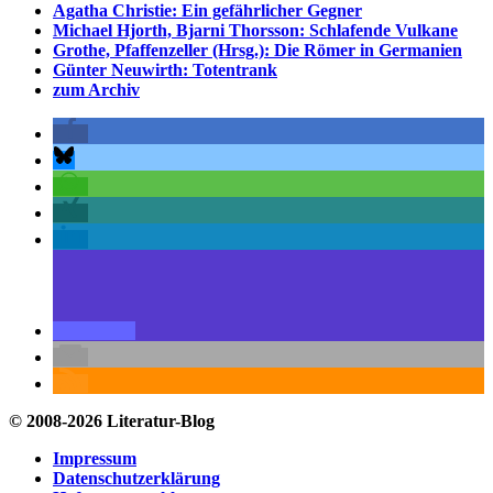
Agatha Christie: Ein gefährlicher Gegner
Michael Hjorth, Bjarni Thorsson: Schlafende Vulkane
Grothe, Pfaffenzeller (Hrsg.): Die Römer in Germanien
Günter Neuwirth: Totentrank
zum Archiv
© 2008-2026 Literatur-Blog
Impressum
Datenschutzerklärung