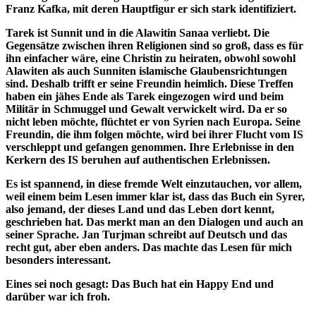
Franz Kafka, mit deren Hauptfigur er sich stark identifiziert.
Tarek ist Sunnit und in die Alawitin Sanaa verliebt. Die
Gegensätze zwischen ihren Religionen sind so groß, dass es für
ihn einfacher wäre, eine Christin zu heiraten, obwohl sowohl
Alawiten als auch Sunniten islamische Glaubensrichtungen
sind. Deshalb trifft er seine Freundin heimlich. Diese Treffen
haben ein jähes Ende als Tarek eingezogen wird und beim
Militär in Schmuggel und Gewalt verwickelt wird. Da er so
nicht leben möchte, flüchtet er von Syrien nach Europa. Seine
Freundin, die ihm folgen möchte, wird bei ihrer Flucht vom IS
verschleppt und gefangen genommen. Ihre Erlebnisse in den
Kerkern des IS beruhen auf authentischen Erlebnissen.
Es ist spannend, in diese fremde Welt einzutauchen, vor allem,
weil einem beim Lesen immer klar ist, dass das Buch ein Syrer,
also jemand, der dieses Land und das Leben dort kennt,
geschrieben hat. Das merkt man an den Dialogen und auch an
seiner Sprache. Jan Turjman schreibt auf Deutsch und das
recht gut, aber eben anders. Das machte das Lesen für mich
besonders interessant.
Eines sei noch gesagt: Das Buch hat ein Happy End und
darüber war ich froh.