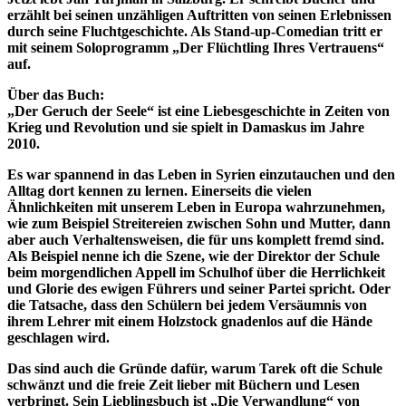
erzählt bei seinen unzähligen Auftritten von seinen Erlebnissen
durch seine Fluchtgeschichte. Als Stand-up-Comedian tritt er
mit seinem Soloprogramm „Der Flüchtling Ihres Vertrauens“
auf.
Über das Buch
:
„Der Geruch der Seele“ ist eine Liebesgeschichte in Zeiten von
Krieg und Revolution und sie spielt in Damaskus im Jahre
2010.
Es war spannend in das Leben in Syrien einzutauchen und den
Alltag dort kennen zu lernen. Einerseits die vielen
Ähnlichkeiten mit unserem Leben in Europa wahrzunehmen,
wie zum Beispiel Streitereien zwischen Sohn und Mutter, dann
aber auch Verhaltensweisen, die für uns komplett fremd sind.
Als Beispiel nenne ich die Szene, wie der Direktor der Schule
beim morgendlichen Appell im Schulhof über die Herrlichkeit
und Glorie des ewigen Führers und seiner Partei spricht. Oder
die Tatsache, dass den Schülern bei jedem Versäumnis von
ihrem Lehrer mit einem Holzstock gnadenlos auf die Hände
geschlagen wird.
Das sind auch die Gründe dafür, warum Tarek oft die Schule
schwänzt und die freie Zeit lieber mit Büchern und Lesen
verbringt. Sein Lieblingsbuch ist „Die Verwandlung“ von