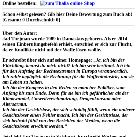
Online bestellen:
Schon selbst gelesen?
Gib hier Deine Bewertung zum Buch ab!
[Gesamt:
0
Durchschnitt:
0
]
Über den Autor:
Jad Turjman wurde 1989 in Damaskus geboren. Als er 2014
seinen Einberufungsbefehl erhielt, entschied er sich zur Flucht,
da er Konflikte nicht mit der Waffe lösen wollte.
Er schreibt über sich auf seiner Homepage: „
Ja, ich bin der
Flüchtling, kennst du mich nicht? Ich bin sehr berühmt. Ich bin
für den Aufstieg der Rechtsextremen in Europa verantwortlich.
Ich zahle tagtäglich die Rechnung für die Waffenindustrie, um sie
am Leben zu halten.
Ich bin der Kompass in den Reden so mancher Politiker, vom
Anfang bis zum Ende. Denn für sie bin ich gefährlicher als der
Klimawandel, Umweltverschmutzung, Drogenkonsum oder
Altersarmut.
Ich bin der Gesichtslose, der sich schuldig fühlt, wenn ein anderer
Gesichtsloser einen Fehler macht. Ich bin der Gesichtslose, der
sich bedroht fühlt von den Berichten der Medien, wenn die
Gesichtslosen erwähnt werden.
“
Jetzt lebt Jan Turjman in Salzburg. Er schreibt Bücher und