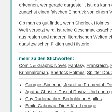
erkennen, wer gerade dargestelllt ist; da kan
zunächst einen falschen Eindruck von einem
Ob man es gut findet, wenn Sherlock Holmes i
Welt versetzt wird, ist reine Geschmackssache. 
aus realen und anderen literarischen Welten 
quasi zwischen Fiktion und Historie.
mehr zu den Stichworten:
Comic & Graphic Novel
,
Fantasy
,
Frankreich
,
Kriminalroman
,
Sherlock Holmes
,
Splitter Dou
Georges Simenon, Jean-Luc Fromental: De
Agatha Christie, Pascal Davoz: Und dann g
Cay Rademacher: Bedrohliche Alpilles
Emile Gaboriau: Die Affäre Lerouge