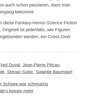
n es auch schon passieren, dass man
 Vorgang bekommt.
n diese Fantasy-Horror-Science Fiction
Originell ist jedenfalls, wie Figuren
eingebunden werden, ein Cross-Over
Fred Duval
,
Jean-Pierre Pécau
,
ble
,
Stevan Subic
,
Swantje Baumgart
:
r Schnee war schmutzig
ab’s keines mehr