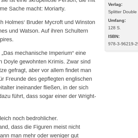
e ist eine skrupellose Person, die mit
Verlag:
ame Sache macht: Moriarty.
Splitter Double
Umfang:
ch Holmes‘ Bruder Mycroft und Winston
128 S.
es und Watson. Auf ihren Schultern
ISBN:
pires.
978-3-96219-2
lt „Das mechanische Imperium“ eine
n Doyle gewohnten Krimis. Zwar sind
e gefragt, aber vor allem findet man
 für Freunde des gepflegten englischen
talter ineinander fließen, in der sich
azu führt, dass sogar einer der Wright-
leich noch bedrohlicher.
and, dass die Figuren meist nicht
 kann man mehr oder weniger gut