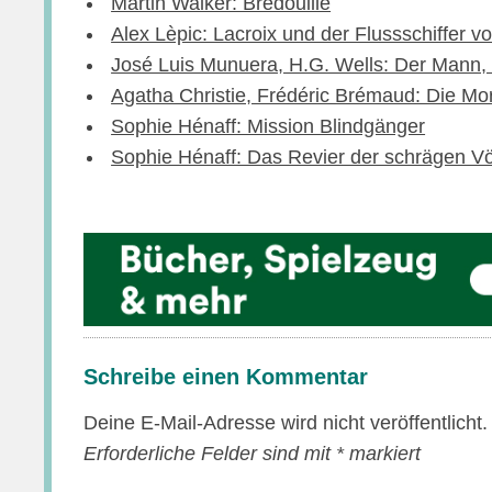
Martin Walker: Bredouille
Alex Lèpic: Lacroix und der Flussschiffer v
José Luis Munuera, H.G. Wells: Der Mann, 
Agatha Christie, Frédéric Brémaud: Die M
Sophie Hénaff: Mission Blindgänger
Sophie Hénaff: Das Revier der schrägen V
Schreibe einen Kommentar
Deine E-Mail-Adresse wird nicht veröffentlicht.
Erforderliche Felder sind mit
*
markiert