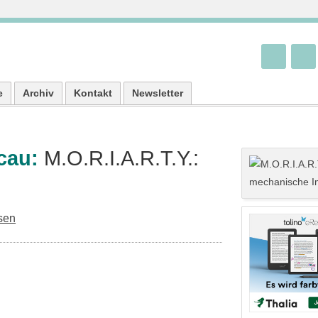
e
Archiv
Kontakt
Newsletter
écau:
M.O.R.I.A.R.T.Y.:
sen