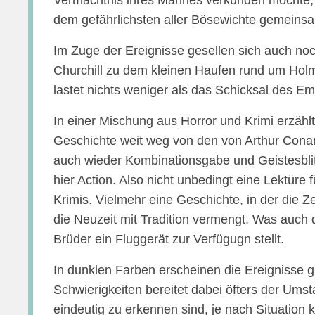
Vermächtnis ihres Mannes verkünden möchte, si
dem gefährlichsten aller Bösewichte gemeins
Im Zuge der Ereignisse gesellen sich auch no
Churchill zu dem kleinen Haufen rund um Holm
lastet nichts weniger als das Schicksal des Em
In einer Mischung aus Horror und Krimi erzäh
Geschichte weit weg von den von Arthur Cona
auch wieder Kombinationsgabe und Geistesblitz
hier Action. Also nicht unbedingt eine Lektüre
Krimis. Vielmehr eine Geschichte, in der die Zei
die Neuzeit mit Tradition vermengt. Was auch d
Brüder ein Fluggerät zur Verfügugn stellt.
In dunklen Farben erscheinen die Ereignisse g
Schwierigkeiten bereitet dabei öfters der Umst
eindeutig zu erkennen sind, je nach Situation