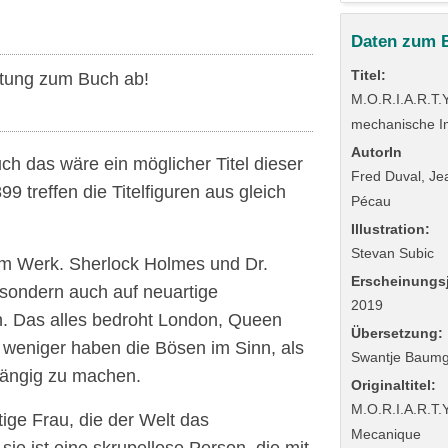
Daten zum 
Titel:
tung zum Buch ab!
M.O.R.I.A.R.T.Y
mechanische I
AutorIn
uch das wäre ein möglicher Titel dieser
Fred Duval, Je
 treffen die Titelfiguren aus gleich
Pécau
Illustration:
Stevan Subic
 am Werk. Sherlock Holmes und Dr.
Erscheinungsj
 sondern auch auf neuartige
2019
. Das alles bedroht London, Queen
Übersetzung:
 weniger haben die Bösen im Sinn, als
Swantje Baumg
hängig zu machen.
Originaltitel:
M.O.R.I.A.R.T.Y
tige Frau, die der Welt das
Mecanique