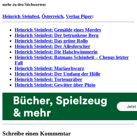
mehr zu den Stichworten:
Heinrich Steinfest
,
Österreich
,
Verlag Piper
:
Heinrich Steinfest: Gemälde eines Mordes
Heinrich Steinfest: Der betrunkene Berg
Heinrich Steinfest: Das grüne Rollo
Heinrich Steinfest: Der Allesforscher
Heinrich Steinfest: Die Haischwimmerin
Heinrich Steinfest: Batmans Schönheit – Chengs letzter
Fall
Heinrich Steinfest: Mariaschwarz
Heinrich Steinfest: Der Umfang der Hölle
Heinrich Steinfest: Tortengräber
Heinrich Steinfest: Gewitter über Pluto
Schreibe einen Kommentar