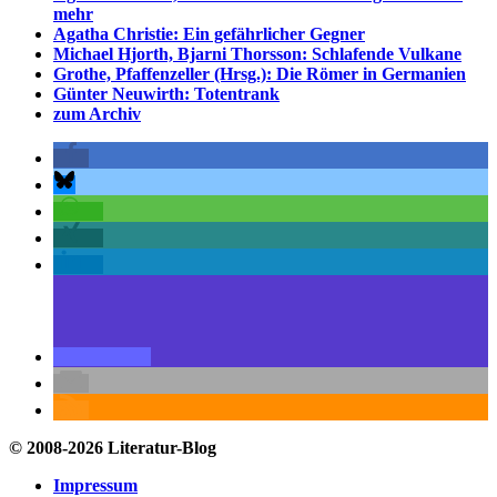
mehr
Agatha Christie: Ein gefährlicher Gegner
Michael Hjorth, Bjarni Thorsson: Schlafende Vulkane
Grothe, Pfaffenzeller (Hrsg.): Die Römer in Germanien
Günter Neuwirth: Totentrank
zum Archiv
© 2008-2026 Literatur-Blog
Impressum