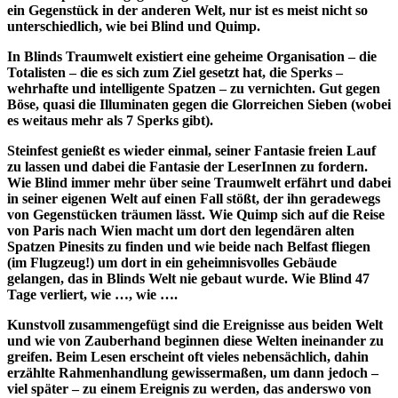
ein Gegenstück in der anderen Welt, nur ist es meist nicht so
unterschiedlich, wie bei Blind und Quimp.
In Blinds Traumwelt existiert eine geheime Organisation – die
Totalisten – die es sich zum Ziel gesetzt hat, die Sperks –
wehrhafte und intelligente Spatzen – zu vernichten. Gut gegen
Böse, quasi die Illuminaten gegen die Glorreichen Sieben (wobei
es weitaus mehr als 7 Sperks gibt).
Steinfest genießt es wieder einmal, seiner Fantasie freien Lauf
zu lassen und dabei die Fantasie der LeserInnen zu fordern.
Wie Blind immer mehr über seine Traumwelt erfährt und dabei
in seiner eigenen Welt auf einen Fall stößt, der ihn geradewegs
von Gegenstücken träumen lässt. Wie Quimp sich auf die Reise
von Paris nach Wien macht um dort den legendären alten
Spatzen Pinesits zu finden und wie beide nach Belfast fliegen
(im Flugzeug!) um dort in ein geheimnisvolles Gebäude
gelangen, das in Blinds Welt nie gebaut wurde. Wie Blind 47
Tage verliert, wie …, wie ….
Kunstvoll zusammengefügt sind die Ereignisse aus beiden Welt
und wie von Zauberhand beginnen diese Welten ineinander zu
greifen. Beim Lesen erscheint oft vieles nebensächlich, dahin
erzählte Rahmenhandlung gewissermaßen, um dann jedoch –
viel später – zu einem Ereignis zu werden, das anderswo von