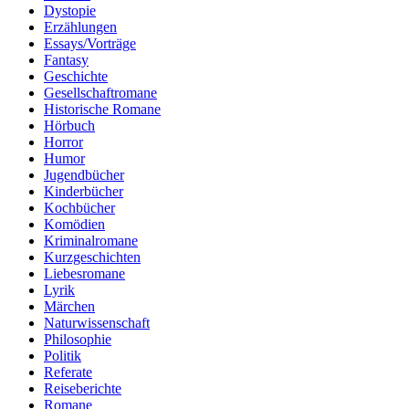
Dystopie
Erzählungen
Essays/Vorträge
Fantasy
Geschichte
Gesellschaftromane
Historische Romane
Hörbuch
Horror
Humor
Jugendbücher
Kinderbücher
Kochbücher
Komödien
Kriminalromane
Kurzgeschichten
Liebesromane
Lyrik
Märchen
Naturwissenschaft
Philosophie
Politik
Referate
Reiseberichte
Romane