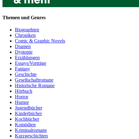
Themen und Genres
Biographien
Chroniken
Comic & Graphic Novels
Dramen
Dystopie
Erzählungen
Essays/Vorträge
Fantasy
Geschichte
Gesellschaftromane
Historische Romane
Hörbuch
Horror
Humor
Jugendbücher
Kinderbücher
Kochbücher
Komödien
Kriminalromane
Kurzgeschichten