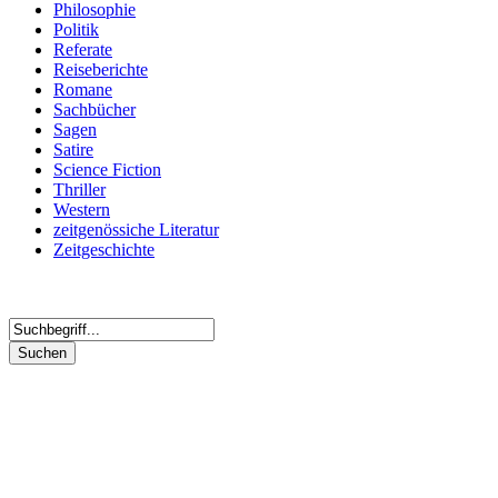
Philosophie
Politik
Referate
Reiseberichte
Romane
Sachbücher
Sagen
Satire
Science Fiction
Thriller
Western
zeitgenössiche Literatur
Zeitgeschichte