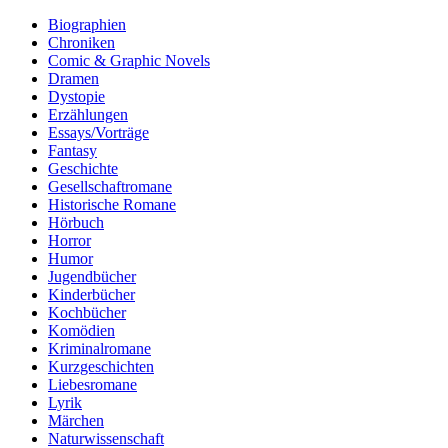
Biographien
Chroniken
Comic & Graphic Novels
Dramen
Dystopie
Erzählungen
Essays/Vorträge
Fantasy
Geschichte
Gesellschaftromane
Historische Romane
Hörbuch
Horror
Humor
Jugendbücher
Kinderbücher
Kochbücher
Komödien
Kriminalromane
Kurzgeschichten
Liebesromane
Lyrik
Märchen
Naturwissenschaft