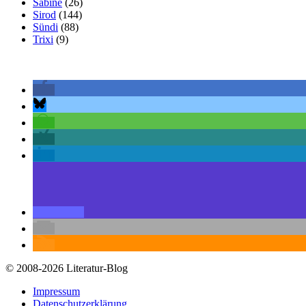
Sabine
(26)
Sirod
(144)
Sündi
(88)
Trixi
(9)
© 2008-2026 Literatur-Blog
Impressum
Datenschutzerklärung