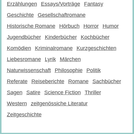
Erzählungen
Essays/Vorträge
Fantasy
Geschichte
Gesellschaftromane
Historische Romane
Hörbuch
Horror
Humor
Jugendbücher
Kinderbücher
Kochbücher
Komödien
Kriminalromane
Kurzgeschichten
Liebesromane
Lyrik
Märchen
Naturwissenschaft
Philosophie
Politik
Referate
Reiseberichte
Romane
Sachbücher
Sagen
Satire
Science Fiction
Thriller
Western
zeitgenössiche Literatur
Zeitgeschichte