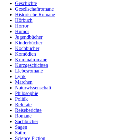
Geschichte
Gesellschaftromane
Historische Romane
Hörbuch
Horror
Humor
Jugendbücher
Kinderbücher
Kochbücher
Komödien
Kriminalromane
Kurzgeschichten
Liebesromane
Lyrik
Märchen
Naturwissenschaft
Philosophie
Politik
Referate
Reiseberichte
Romane
Sachbücher
Sagen
Satire
Science Fiction