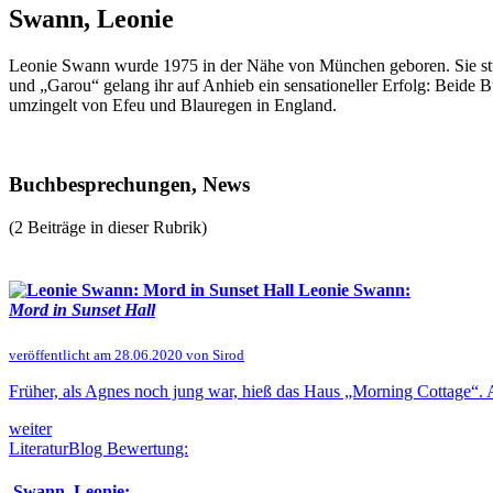
Swann, Leonie
Leonie Swann wurde 1975 in der Nähe von München geboren. Sie stud
und „Garou“ gelang ihr auf Anhieb ein sensationeller Erfolg: Beide 
umzingelt von Efeu und Blauregen in England.
Buchbesprechungen, News
(2 Beiträge in dieser Rubrik)
Leonie Swann:
Mord in Sunset Hall
veröffentlicht am 28.06.2020 von Sirod
Früher, als Agnes noch jung war, hieß das Haus „Morning Cottage“. Al
weiter
LiteraturBlog Bewertung:
Swann, Leonie: