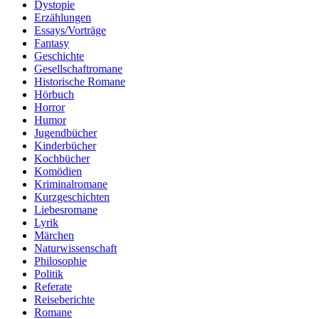
Dystopie
Erzählungen
Essays/Vorträge
Fantasy
Geschichte
Gesellschaftromane
Historische Romane
Hörbuch
Horror
Humor
Jugendbücher
Kinderbücher
Kochbücher
Komödien
Kriminalromane
Kurzgeschichten
Liebesromane
Lyrik
Märchen
Naturwissenschaft
Philosophie
Politik
Referate
Reiseberichte
Romane