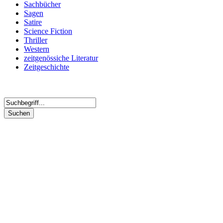
Sachbücher
Sagen
Satire
Science Fiction
Thriller
Western
zeitgenössiche Literatur
Zeitgeschichte