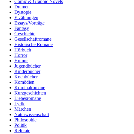
Comic & Graphic Novels
Dramen
Dystopie
Erzählungen
Essays/Vorträge
Fantasy
Geschichte
Gesellschaftromane
Historische Romane
Hörbuch
Horror
Humor
Jugendbücher
Kinderbücher
Kochbücher
Komödien
Kriminalromane
Kurzgeschichten
Liebesromane
Lyrik
Märchen
Naturwissenschaft
Philosophie
Politik
Referate