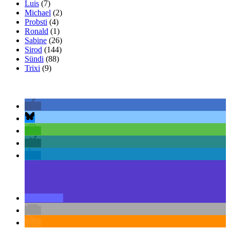
Luis
(7)
Michael
(2)
Probsti
(4)
Ronald
(1)
Sabine
(26)
Sirod
(144)
Sündi
(88)
Trixi
(9)