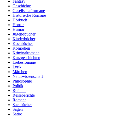
Fantasy
Geschichte
Gesellschaftromane
Historische Romane
Hörbuch
Horror
Humor
Jugendbücher
Kinderbücher
Kochbücher
Komödien
Kriminalromane
Kurzgeschichten
Liebesromane
Lyrik
Märchen
Naturwissenschaft
Philosophie
Politik
Referate
Reiseberichte
Romane
Sachbücher
Sagen
Satire