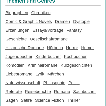
Themen und Genres
Biographien
Chroniken
Comic & Graphic Novels
Dramen
Dystopie
Erzählungen
Essays/Vorträge
Fantasy
Geschichte
Gesellschaftromane
Historische Romane
Hörbuch
Horror
Humor
Jugendbücher
Kinderbücher
Kochbücher
Komödien
Kriminalromane
Kurzgeschichten
Liebesromane
Lyrik
Märchen
Naturwissenschaft
Philosophie
Politik
Referate
Reiseberichte
Romane
Sachbücher
Sagen
Satire
Science Fiction
Thriller