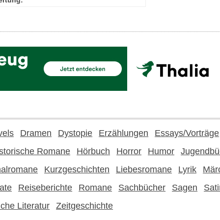
vels
Dramen
Dystopie
Erzählungen
Essays/Vorträge
storische Romane
Hörbuch
Horror
Humor
Jugendbü
nalromane
Kurzgeschichten
Liebesromane
Lyrik
Mär
ate
Reiseberichte
Romane
Sachbücher
Sagen
Sati
che Literatur
Zeitgeschichte