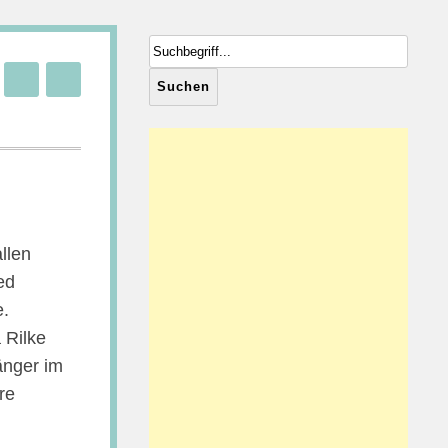
llen
ed
e.
 Rilke
änger im
re