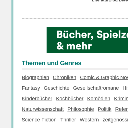
Themen und Genres
Biographien
Chroniken
Comic & Graphic No
Fantasy
Geschichte
Gesellschaftromane
Hi
Kinderbücher
Kochbücher
Komödien
Krimi
Naturwissenschaft
Philosophie
Politik
Refer
Science Fiction
Thriller
Western
zeitgenössi