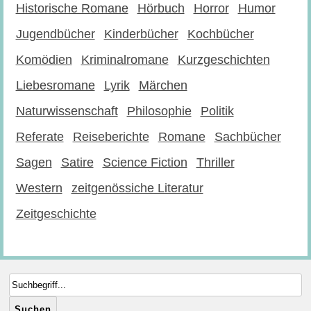
Historische Romane
Hörbuch
Horror
Humor
Jugendbücher
Kinderbücher
Kochbücher
Komödien
Kriminalromane
Kurzgeschichten
Liebesromane
Lyrik
Märchen
Naturwissenschaft
Philosophie
Politik
Referate
Reiseberichte
Romane
Sachbücher
Sagen
Satire
Science Fiction
Thriller
Western
zeitgenössiche Literatur
Zeitgeschichte