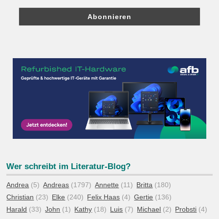
Wer schreibt im Literatur-Blog?
Andrea
(5)
Andreas
(1797)
Annette
(11)
Britta
(180)
Christian
(23)
Elke
(240)
Felix Haas
(4)
Gertie
(136)
Harald
(33)
John
(1)
Kathy
(18)
Luis
(7)
Michael
(2)
Probsti
(4)