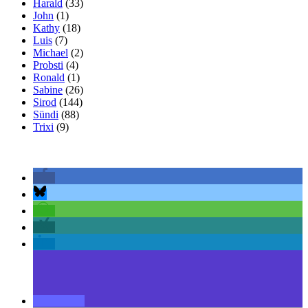
Harald
(33)
John
(1)
Kathy
(18)
Luis
(7)
Michael
(2)
Probsti
(4)
Ronald
(1)
Sabine
(26)
Sirod
(144)
Sündi
(88)
Trixi
(9)